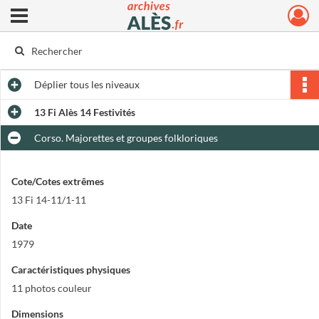
Ouvrir le menu déroulant
Archives municipales d'Alès
Déplier
tous les niveaux
13 Fi Alès 14 Festivités
Corso. Majorettes et groupes folkloriques
Cote/Cotes extrêmes
13 Fi 14-11/1-11
Date
1979
Caractéristiques physiques
11 photos couleur
Dimensions