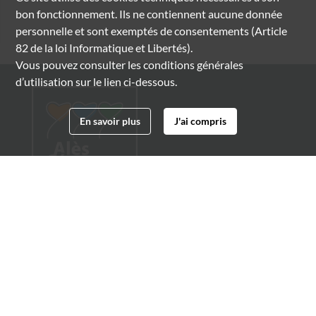
bon fonctionnement. Ils ne contiennent aucune donnée
personnelle et sont exemptés de consentements (Article
82 de la loi Informatique et Libertés).
Vous pouvez consulter les conditions générales
d’utilisation sur le lien ci-dessous.
En savoir plus
J'ai compris
Archives municipales d'Alès
4 boulevard Gambetta
30100 Alès
04 66 54 32 20
archives@ville-ales.fr