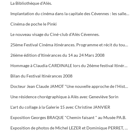
La Bibliothèque d’Alès.
Implantation du cinéma dans la capitale des Cévennes : les salles du début du siècle à nos jours.
Cinéma de poche le Pinki
Le nouveau visage du Ciné-club d’Alès Cévennes.
25ème Festival Cinéma itinérances. Programme et récit du tournage dans les cévennes d' "Un homme de trop"
26ème édition d'Itinérances du 14 au 24 Mars 2008
Hommage à Claudia CARDINALE lors du 26ème festival Itinérances. En photo avec Max ROUSTAN, Maire
Bilan du Festival Itinérances 2008
Docteur Jean Claude JAMOT "Une nouvelle approche de l'Histoire et de l'Archéologie appliquée aux Celtes
Une résidence chorégraphique à Alès avec Geneviève Sorin
L'art du collage à la Galerie 15 avec Christine JANVIER
Exposition Georges BRAQUE "Chemin faisant " au Musée PA.B.
Exposition de photos de Michel LEZER et Dominique PERRET, de peintures de Monique SANTORO à l'OFFICE DE TOURISME pour la Féria d'Alès