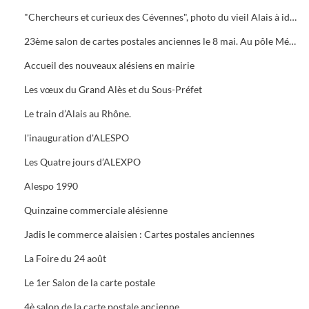
"Chercheurs et curieux des Cévennes", photo du vieil Alais à identifier.
23ème salon de cartes postales anciennes le 8 mai. Au pôle Mécanique grand prix camion
Accueil des nouveaux alésiens en mairie
Les vœux du Grand Alès et du Sous-Préfet
Le train d’Alais au Rhône.
l'inauguration d'ALESPO
Les Quatre jours d’ALEXPO
Alespo 1990
Quinzaine commerciale alésienne
Jadis le commerce alaisien : Cartes postales anciennes
La Foire du 24 août
Le 1er Salon de la carte postale
4è salon de la carte postale ancienne