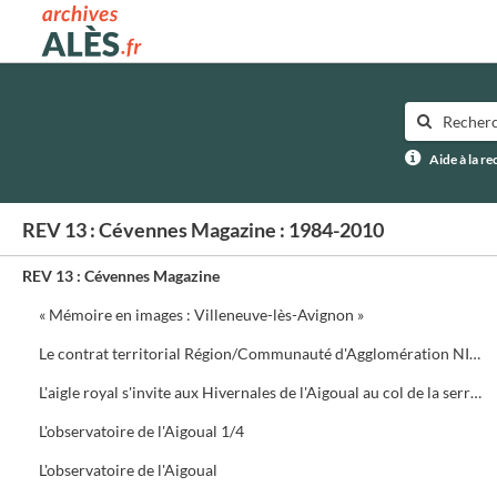
Archives municipales d'Alès
Aide à la r
REV 13 : Cévennes Magazine : 1984-2010
REV 13 : Cévennes Magazine
« Mémoire en images : Villeneuve-lès-Avignon »
Le contrat territorial Région/Communauté d'Agglomération NIMES Métropole
L'aigle royal s'invite aux Hivernales de l'Aigoual au col de la serreyrède. Programme de la journée
L'observatoire de l'Aigoual 1/4
L'observatoire de l'Aigoual