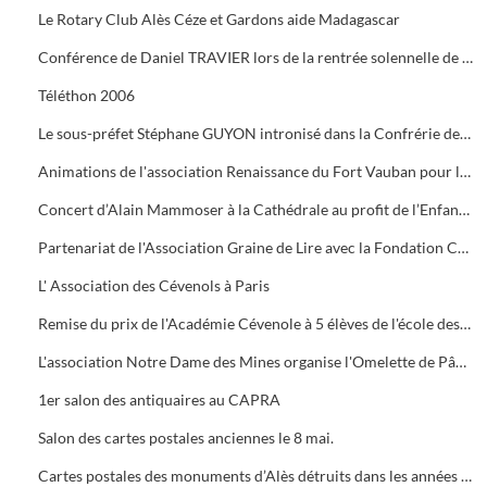
Le Rotary Club Alès Céze et Gardons aide Madagascar
Conférence de Daniel TRAVIER lors de la rentrée solennelle de l'Académie Cévenole
Téléthon 2006
Le sous-préfet Stéphane GUYON intronisé dans la Confrérie des Mange Tripes
Animations de l'association Renaissance du Fort Vauban pour le Téléthon
Concert d’Alain Mammoser à la Cathédrale au profit de l’Enfance Inadaptée.
Partenariat de l'Association Graine de Lire avec la Fondation Crédit Mutuel
L' Association des Cévenols à Paris
Remise du prix de l'Académie Cévenole à 5 élèves de l'école des Mines pour leur travail sur la mine et ses conséquences sur l'économie et les paysages.
L'association Notre Dame des Mines organise l'Omelette de Pâques à l'Ermitage
1er salon des antiquaires au CAPRA
Salon des cartes postales anciennes le 8 mai.
Cartes postales des monuments d’Alès détruits dans les années 1960.