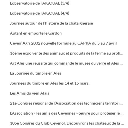
L'observatoire de l'AIGOUAL (3/4)
L'observatoire de l'AIGOUAL (4/4)
Journée autour de l'histoire de la châtaigneraie
Autant en emporte le Gardon
Céven’ Agri 2002 nouvelle formule au CAPRA du 5 au 7 avril
16ème expo vente des animaux et produits de la ferme au profit des orphelins des sapeurs-pompiers aux halles de Bruèges
Art Alès une réussite qui commande le musée du verre et Alès capitale des Cévennes, départ du chemin des verriers.
La Journée du timbre en Alès
Journées du timbre en Alès les 14 et 15 mars.
Les Amis du vieil Alais
21è Congrès régional de l’Association des techniciens territoriaux.
L’Association « les amis des Cévennes » œuvre pour protéger le patrimoine cévenol.
105e Congrès du Club Cévenol. Découvrons les châteaux de la Vaunage