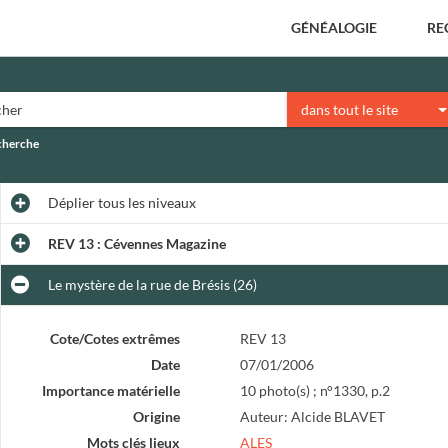
GÉNÉALOGIE
RE
dans tout le site
echerche
Déplier
tous les niveaux
REV 13 : Cévennes Magazine
Le mystère de la rue de Brésis (26)
Cote/Cotes extrêmes
REV 13
Date
07/01/2006
Importance matérielle
10 photo(s) ; n°1330, p.2
Origine
Auteur: Alcide BLAVET
Mots clés lieux
ALES