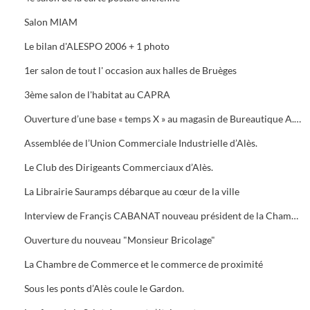
Salon MIAM
Le bilan d'ALESPO 2006 + 1 photo
1er salon de tout l' occasion aux halles de Bruèges
3ème salon de l'habitat au CAPRA
Ouverture d’une base « temps X » au magasin de Bureautique A.M.C., 40 Avenue du Général de Gaule à Alès.
Assemblée de l’Union Commerciale Industrielle d’Alès.
Le Club des Dirigeants Commerciaux d’Alès.
La Librairie Sauramps débarque au cœur de la ville
Interview de Françis CABANAT nouveau président de la Chambre de Commerce
Ouverture du nouveau "Monsieur Bricolage"
La Chambre de Commerce et le commerce de proximité
Sous les ponts d’Alès coule le Gardon.