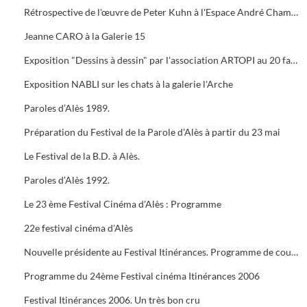
Rétrospective de l'œuvre de Peter Kuhn à l'Espace André Chamson. Exposition consacrée à Vauban à l'OFFICE DE TOURISME. Présentation de saison hors les murs du cratère
Jeanne CARO à la Galerie 15
Exposition "Dessins à dessin" par l'association ARTOPI au 20 faubourg du Soleil
Exposition NABLI sur les chats à la galerie l'Arche
Paroles d’Alès 1989.
Préparation du Festival de la Parole d’Alès à partir du 23 mai
Le Festival de la B.D. à Alès.
Paroles d’Alès 1992.
Le 23 ème Festival Cinéma d'Alès : Programme
22e festival cinéma d'Alès
Nouvelle présidente au Festival Itinérances. Programme de courts métrages de Jacques TATI
Programme du 24ème Festival cinéma Itinérances 2006
Festival Itinérances 2006. Un très bon cru