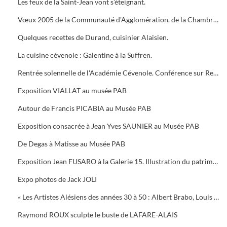
Les feux de la Saint-Jean vont s’éteignant.
Vœux 2005 de la Communauté d'Agglomération, de la Chambre de Commerce, 5 bougies pour la Médiathèque
Quelques recettes de Durand, cuisinier Alaisien.
La cuisine cévenole : Galentine à la Suffren.
Rentrée solennelle de l'Académie Cévenole. Conférence sur Renoir et Albert ANDRE, une amitié (1894-1919)
Exposition VIALLAT au musée PAB
Autour de Francis PICABIA au Musée PAB
Exposition consacrée à Jean Yves SAUNIER au Musée PAB
De Degas à Matisse au Musée PAB
Exposition Jean FUSARO à la Galerie 15. Illustration du patrimoine alésien
Expo photos de Jack JOLI
« Les Artistes Alésiens des années 30 à 50 : Albert Brabo, Louis Cabanes, Louis Arcaix et René Aberlenc » par Annie Corbier
Raymond ROUX sculpte le buste de LAFARE-ALAIS