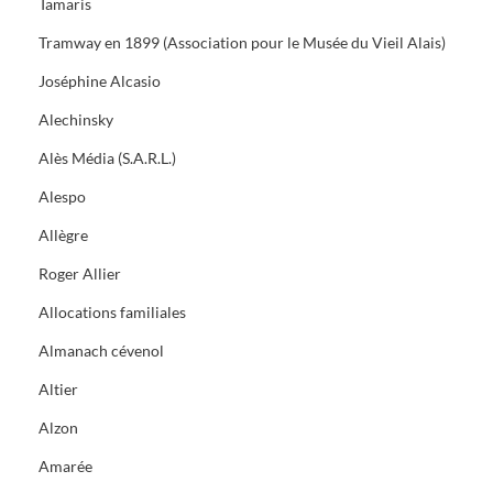
Tamaris
Tramway en 1899 (Association pour le Musée du Vieil Alais)
Joséphine Alcasio
Alechinsky
Alès Média (S.A.R.L.)
Alespo
Allègre
Roger Allier
Allocations familiales
Almanach cévenol
Altier
Alzon
Amarée