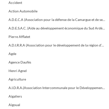
Accident
Action Automobile
A.D.E.C.A (Association pour la défense de la Camargue et de ses traditions)
A.D.E.S.A.C. (Aide au développement économique du Sud Ardèche et des Cévennes)
Pierre Afflatet
A.D.I.R.R.A (Association pour le développement de la région d’Alès)
Agde
Agence Daufès
Henri Agnel
Agriculture
A.I.D.R.A.(Association Intercommunale pour le Développement de la Région d'Alès)
Aigaliers
Aigoual