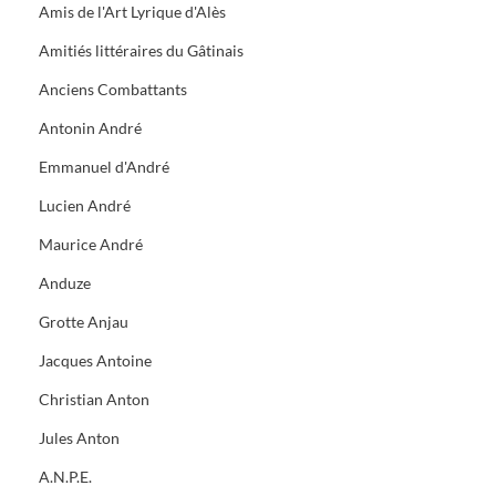
Amis de l'Art Lyrique d'Alès
Amitiés littéraires du Gâtinais
Anciens Combattants
Antonin André
Emmanuel d'André
Lucien André
Maurice André
Anduze
Grotte Anjau
Jacques Antoine
Christian Anton
Jules Anton
A.N.P.E.