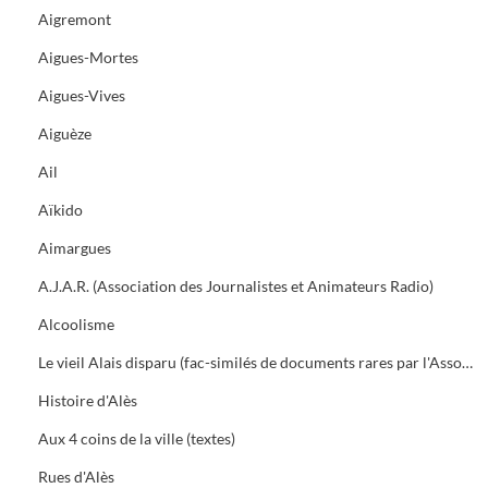
Aigremont
Aigues-Mortes
Aigues-Vives
Aiguèze
Ail
Aïkido
Aimargues
A.J.A.R. (Association des Journalistes et Animateurs Radio)
Alcoolisme
Le vieil Alais disparu (fac-similés de documents rares par l'Association des Amis du vieil Alais)
Histoire d'Alès
Aux 4 coins de la ville (textes)
Rues d'Alès