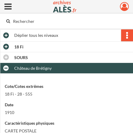
Ouvrir le menu déroulant
Archives municipales d'Alès
Déplier
tous les niveaux
18 Fi
SOURS
Château de Brétigny
Cote/Cotes extrêmes
18 Fi - 28 - 555
Date
1910
Caractéristiques physiques
CARTE POSTALE