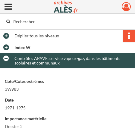
Ouvrir le menu déroulant
Archives municipales d'Alès
Déplier
tous les niveaux
Index W
Contrôles APAVE, service vapeur-gaz, dans les bâtiments
scolaires et communaux
Cote/Cotes extrêmes
3W983
Date
1971-1975
Importance matérielle
Dossier 2