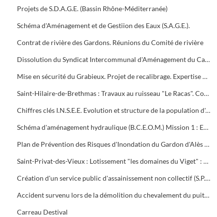
Projets de S.D.A.G.E. (Bassin Rhône-Méditerranée)
Schéma d'Aménagement et de Gestiion des Eaux (S.A.G.E.).
Contrat de rivière des Gardons. Réunions du Comité de rivière
Dissolution du Syndicat Intercommunal d'Aménagement du Carriol et des affluents des Gardons d'Alès et d'ANDUZE
Mise en sécurité du Grabieux. Projet de recalibrage. Expertise B.C.E.O.M., enquête publique, travaux
Saint-Hilaire-de-Brethmas : Travaux au ruisseau "Le Racas". Conventions avec les propriétaires. Etudes B.C.E.O.M.
Chiffres clés I.N.S.E.E. Evolution et structure de la population d'Alès et autres communes d'Alès-Agglo (2 mises à jour)
Schéma d'aménagement hydraulique (B.C.E.O.M.) Mission 1 : Extension aux 8 nouvelles communes . Mission 2 : Dossier de synthèse
Plan de Prévention des Risques d'Inondation du Gardon d'Alès (P.P.R.I.)
Saint-Privat-des-Vieux : Lotissement "les domaines du Viget" : Autorisation de lotir, plans de bornage et de récolement
Création d'un service public d'assainissement non collectif (S.P.A.N.C.)
Accident survenu lors de la démolition du chevalement du puits Destival.
Carreau Destival