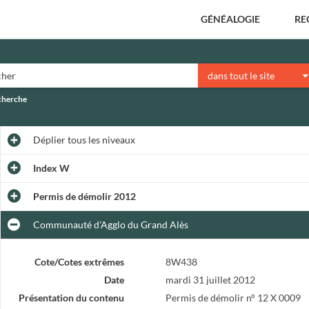
GÉNÉALOGIE
RE
dans tout le site
echerche
Déplier
tous les niveaux
Index W
Permis de démolir 2012
Communauté d'Agglo du Grand Alès
Cote/Cotes extrêmes
8W438
Date
mardi 31 juillet 2012
Présentation du contenu
Permis de démolir n° 12 X 0009