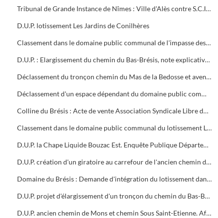
Tribunal de Grande Instance de Nîmes : Ville d'Alès contre S.C.I. Le Hameau du Prés Fleuri. Ordonnance d'expropriation du 10/03/2005 pour l'aménagement d'un carrefour vieille route d'Anduze. D.U.P. abandonnée 04/2006
D.U.P. lotissement Les Jardins de Conilhères
Classement dans le domaine public communal de l'impasse des Hautes-Prairies. Acte de vente les co-lotis domaine de la Haute-Prairie et ville d'Alès
D.U.P. : Elargissement du chemin du Bas-Brésis, note explicative et plans
Déclassement du tronçon chemin du Mas de la Bedosse et avenue du maréchal Juin
Déclassement d'un espace dépendant du domaine public communal avenue Winston Churchill
Colline du Brésis : Acte de vente Association Syndicale Libre du lotissement Domaine du Brésis et ville d'Alès. Classement de la rue de la Colline du Brésis dans le domaine public communal
Classement dans le domaine public communal du lotissement Le Mas des Pins, impasse Jean-Baptiste Lulli (juin 2007). Rapport d'inspection télévisuelle des canalisations souterraines
D.U.P. la Chape Liquide Bouzac Est. Enquête Publique Département du Gard : Rapport et conclusions du Commissaire Enquêteur
D.U.P. création d'un giratoire au carrefour de l'ancien chemin de Mons et du chemin Sous Saint-Etienne
Domaine du Brésis : Demande d'intégration du lotissement dans le domaine public
D.U.P. projet d'élargissement d'un tronçon du chemin du Bas-Brésis
D.U.P. ancien chemin de Mons et chemin Sous Saint-Etienne. Affaire Delorme Raquidel et ville d'Alès (expropriation)