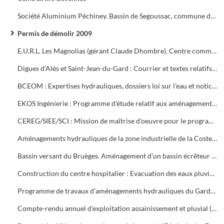
Société Aluminium Péchiney. Bassin de Segoussac, commune de Rousson
Permis de démolir 2009
E.U.R.L. Les Magnolias (gérant Claude Dhombre). Centre commercial Porte Sud : Contentieux
Digues d'Alès et Saint-Jean-du-Gard : Courrier et textes relatifs à la sécurité
BCEOM : Expertises hydrauliques, dossiers loi sur l'eau et notice d'incidence sur le territoire de la Communauté d'Agglomération du Grand Alès. Paiements
EKOS Ingénierie : Programme d'étude relatif aux aménagements hydrauliques sur le territoire de la Communauté d'Agglomération du Grand Alès. Pièces du marché
CEREG/SIEE/SCI : Mission de maîtrise d'oeuvre pour le programme d'urgence de protection contre les inondations. Paiements
Aménagements hydrauliques de la zone industrielle de la Coste la Vabreille (commune de Saint-Martin de Valgalgalgues)
Bassin versant du Bruèges. Aménagement d'un bassin écrêteur des crues. Déclaration
Construction du centre hospitalier : Evacuation des eaux pluviales. Dossier d'autorisation
Programme de travaux d'aménagements hydrauliques du Gardon dans la traversée de la ville tranche 3. Projet d'aménagement des berges zones amont et aval
Compte-rendu annuel d'exploitation assainissement et pluvial (Ruas)