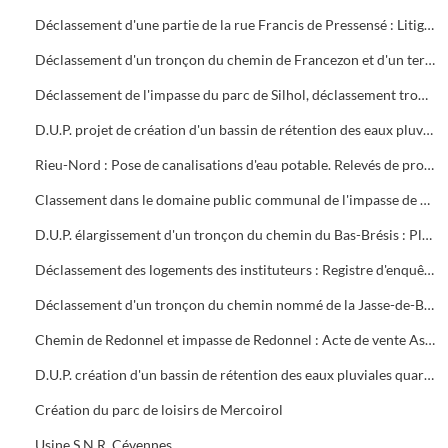
Déclassement d'une partie de la rue Francis de Pressensé : Litige entre la S.C.I. STEBRU et la ville d'Alès
Déclassement d'un tronçon du chemin de Francezon et d'un terrain avenue Olivier de Serres
Déclassement de l'impasse du parc de Silhol, déclassement tronçon avenues Vincent d'Indy et Paul Langevin
D.U.P. projet de création d'un bassin de rétention des eaux pluviales quartier de Bruèges. Tribunal de Grande Instance de Nîmes : Expropriation ville d'Alès et consorts Vally
Rieu-Nord : Pose de canalisations d'eau potable. Relevés de propriétés, numéros des parcelles, noms des propriétaires
Classement dans le domaine public communal de l'impasse de Saint-Etienne à Larnac : Acte de vente les colotis du lotissement Niel-Evesque
D.U.P. élargissement d'un tronçon du chemin du Bas-Brésis : Plans et estimation des dépenses
Déclassement des logements des instituteurs : Registre d'enquête publique, factures, annonces dans la presse
Déclassement d'un tronçon du chemin nommé de la Jasse-de-Bernard à la Bedosse : Factures, presse
Chemin de Redonnel et impasse de Redonnel : Acte de vente Association Syndicale Libre du lotissement la Colline de Redonnel et ville d'Alès
D.U.P. création d'un bassin de rétention des eaux pluviales quartier Saint- Etienne Est
Création du parc de loisirs de Mercoirol
Usine S.N.R. Cévennes