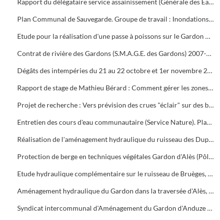
Rapport du délégataire service assainissement (Générale des Eaux, Veolia)
Plan Communal de Sauvegarde. Groupe de travail : Inondations (dossier de Philippe Fages). Plan inondations (07/10/2008)
Etude pour la réalisation d'une passe à poissons sur le Gardon dans la traversée d'Alès au niveau du seuil escamotable de la Prairie.
Contrat de rivière des Gardons (S.M.A.G.E. des Gardons) 2007-2008.
Dégâts des intempéries du 21 au 22 octobre et 1er novembre 2008 sur les communes d'Alès, Soustelle et Mialet
Rapport de stage de Mathieu Bérard : Comment gérer les zones de débordement en période de crue (diplôme de brevet technicien supérieur agricole)
Projet de recherche : Vers prévision des crues "éclair" sur des bassins versants non jaugés, par Sophie Sauvagnargues-Lesage et Pierre-Alain Ayral (Ecole des Mines d'Alès)
Entretien des cours d'eau communautaire (Service Nature). Planning d'intervention
Réalisation de l'aménagement hydraulique du ruisseau des Dupines et de ses affluents Basse Prairie Nord et Sud
Protection de berge en techniques végétales Gardon d'Alès (Pôle Infrastructures, service hydraulique)
Etude hydraulique complémentaire sur le ruisseau de Bruèges, commune de Saint-Privat-des-Vieux (S.I.E.E.)
Aménagement hydraulique du Gardon dans la traversée d'Alès, porté à la connaissance du Préfet pour la modification d'un aménagement autorisé au titre du Code de l'Environnement (Egis eau, BCEOM France)
Syndicat intercommunal d'Aménagement du Gardon d'Anduze (S.I.A.G.A.)