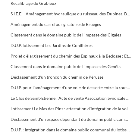
Recalibrage du Grabieux
S.I.E.E. - Aménagement hydraulique du ruisseau des Dupines, Basse-Prairie Nord et Sud, communes d'Alès et Saint-Christol-les-Alès
Aménagement du carrefour giratoire de Bruèges
Classement dans le domaine public de l'impasse des Cigales
D.U.P. lotissement Les Jardins de Conilhères
Projet d'élargissement du chemin des Espinaux à la Bedosse : Etat parcellaire après cession à la ville 1996/1997
Classement dans le domaine public de l'impasse des Genêts
Déclassement d'un tronçon du chemin de Pérusse
D.U.P. pour l'aménagement d'une voie de desserte entre la route de Bagnols et l'avenue de Croupillac : Rapport du commissaire enquêteur le 31/10/1997
Le Clos de Saint-Etienne : Acte de vente Association Syndicale Libre Le Clos de Saint-Etienne et la ville d'Alès
Lotissement Le Mas des Pins : attestation d'intégration de la voirie dans le domaine communal de l'impasse Jean-Baptiste Lulli
Déclassement d'un espace dépendant du domaine public communal quartier de Brouzen
D.U.P. : Intégration dans le domaine public communal du lotissement Les Hauts des Prés-Rasclaux