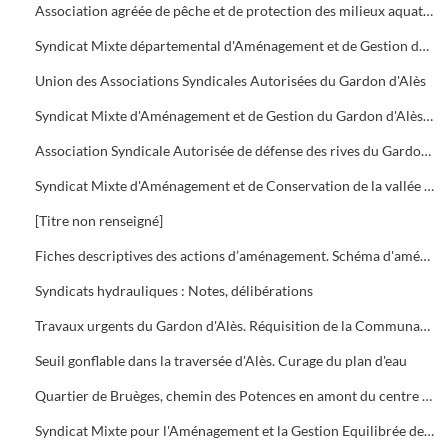
Association agréée de pêche et de protection des milieux aquatiques (A.A.P.P.M.A.)
Syndicat Mixte départemental d'Aménagement et de Gestion des cours d'eau et milieux aquatiques du Gard
Union des Associations Syndicales Autorisées du Gardon d'Alès
Syndicat Mixte d'Aménagement et de Gestion du Gardon d'Alès (S.M.A.G.G.A.)
Association Syndicale Autorisée de défense des rives du Gardon de Saint-Christol-lez-Alès et de Saint-Hilaire-de-Brethmas
Syndicat Mixte d'Aménagement et de Conservation de la vallée du Galeizon
[Titre non renseigné]
Fiches descriptives des actions d’aménagement. Schéma d'aménagement hydraulique du territoire de l'Agglo
Syndicats hydrauliques : Notes, délibérations
Travaux urgents du Gardon d'Alès. Réquisition de la Communauté d'Agglomération du Grand Alès du 25 septembre 2002.
Seuil gonflable dans la traversée d'Alès. Curage du plan d'eau
Quartier de Bruèges, chemin des Potences en amont du centre hospitalier : Création d'un bassin écrêteur de crues
Syndicat Mixte pour l'Aménagement et la Gestion Equilibrée des Gardons (S.M.A.G.E.)