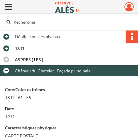
Ouvrir le menu déroulant
Archives municipales d'Alès
Déplier
tous les niveaux
18 Fi
ASPRES ( LES )
Château du Chatelet . Façade principale
Cote/Cotes extrêmes
18 Fi - 61 - 55
Date
1911
Caractéristiques physiques
CARTE POSTALE