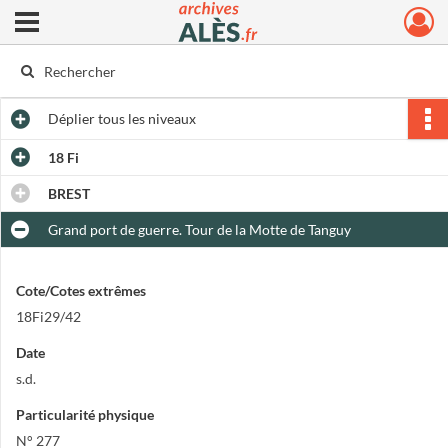
Ouvrir le menu déroulant
Archives municipales d'Alès
Déplier
tous les niveaux
18 Fi
BREST
Grand port de guerre. Tour de la Motte de Tanguy
Cote/Cotes extrêmes
18Fi29/42
Date
s.d.
Particularité physique
N° 277