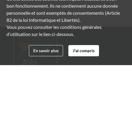
bon fonctionnement. Ils ne contiennent aucune donnée
personnelle et sont exemptés de consentements (Article
82 de la loi Informatique et Libertés).
Vous pouvez consulter les conditions générales
d’utilisation sur le lien ci-dessous.
En savoir plus
J'ai compris
Archives municipales d'Alès
4 boulevard Gambetta
30100 Alès
04 66 54 32 20
archives@ville-ales.fr