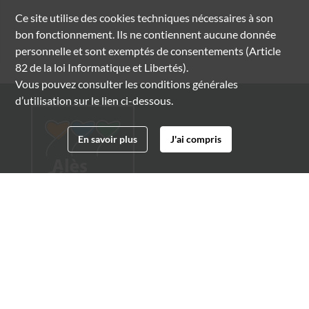
Ce site utilise des
cookies
techniques nécessaires à son
bon fonctionnement. Ils ne contiennent aucune donnée
personnelle et sont exemptés de consentements (Article
82 de la loi Informatique et Libertés).
Vous pouvez consulter les conditions générales
d’utilisation sur le lien ci-dessous.
En savoir plus
J'ai compris
Archives municipales d'Alès
4 boulevard Gambetta
30100 Alès
04 66 54 32 20
archives@ville-ales.fr