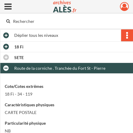
Ouvrir le menu déroulant
Archives municipales d'Alès
Déplier
tous les niveaux
18 Fi
SETE
Route de la corniche . Tranchée du Fort St - Pierre
Cote/Cotes extrêmes
18 Fi - 34 - 119
Caractéristiques physiques
CARTE POSTALE
Particularité physique
NB