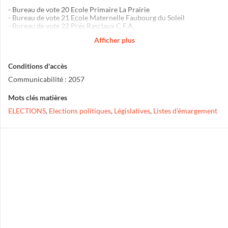
- Bureau de vote 20 Ecole Primaire La Prairie
- Bureau de vote 21 Ecole Maternelle Faubourg du Soleil
- Bureau de vote 22 Prés Rasclaux C.F.A.
- Bureau de vote 23 Ecole Primaire Rochebelle 1
Afficher plus
- Bureau de vote 24 Ecole Primaire Rochebelle 2
- Bureau de vote 25 Ecole Primaire Prés Saint-Jean 1
- Bureau de vote 26 Ecole Primaire Prés Saint-Jean 2
Conditions d'accès
Communicabilité : 2057
Mots clés matières
ELECTIONS
,
Elections politiques
,
Législatives
,
Listes d'émargement