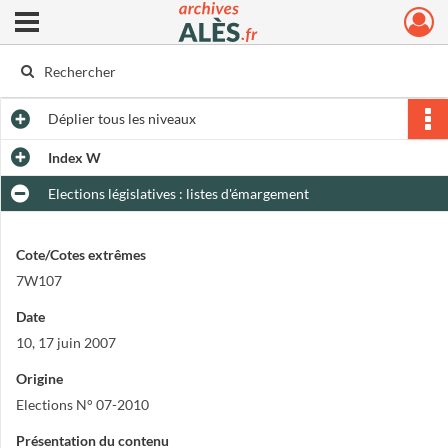
Ouvrir le menu déroulant
Archives municipales d'Alès
Déplier
tous les niveaux
Index W
Elections législatives : listes d'émargement
Cote/Cotes extrêmes
7W107
Date
10, 17 juin 2007
Origine
Elections N° 07-2010
Présentation du contenu