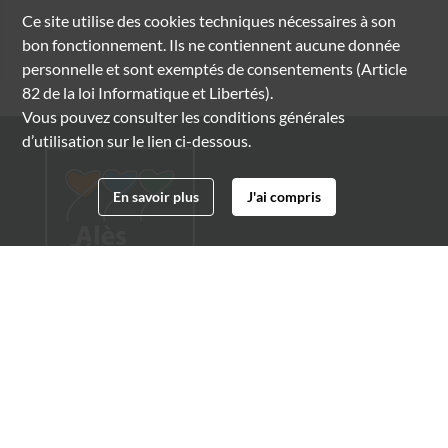
Ce site utilise des
cookies
techniques nécessaires à son
bon fonctionnement. Ils ne contiennent aucune donnée
personnelle et sont exemptés de consentements (Article
82 de la loi Informatique et Libertés).
Vous pouvez consulter les conditions générales
d’utilisation sur le lien ci-dessous.
En savoir plus
J'ai compris
Archives municipales d'Alès
4 boulevard Gambetta
30100 Alès
04 66 54 32 20
archives@ville-ales.fr