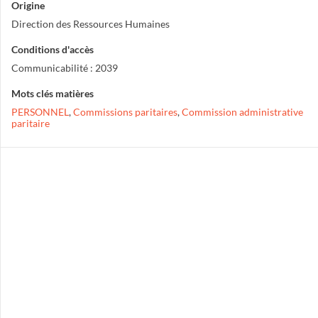
Origine
Direction des Ressources Humaines
Conditions d'accès
Communicabilité : 2039
Mots clés matières
PERSONNEL
,
Commissions paritaires
,
Commission administrative
paritaire