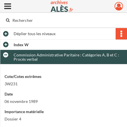
Ouvrir le menu déroulant
Archives municipales d'Alès
Déplier
tous les niveaux
Index W
Commission Administrative Paritaire : Catégories A, B et C :
Procès verbal
Cote/Cotes extrêmes
3W231
Date
06 novembre 1989
Importance matérielle
Dossier 4