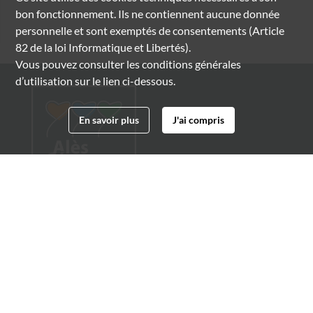
bon fonctionnement. Ils ne contiennent aucune donnée
personnelle et sont exemptés de consentements (Article
82 de la loi Informatique et Libertés).
Vous pouvez consulter les conditions générales
d’utilisation sur le lien ci-dessous.
En savoir plus
J'ai compris
Archives municipales d'Alès
4 boulevard Gambetta
30100 Alès
04 66 54 32 20
archives@ville-ales.fr