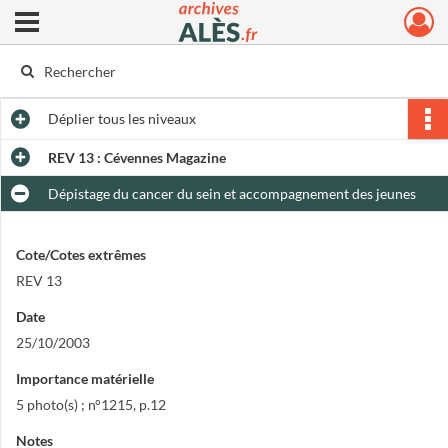
Ouvrir le menu déroulant
Archives municipales d'Alès
Déplier
tous les niveaux
REV 13 : Cévennes Magazine
Dépistage du cancer du sein et accompagnement des jeunes
Cote/Cotes extrêmes
REV 13
Date
25/10/2003
Importance matérielle
5 photo(s) ; n°1215, p.12
Notes