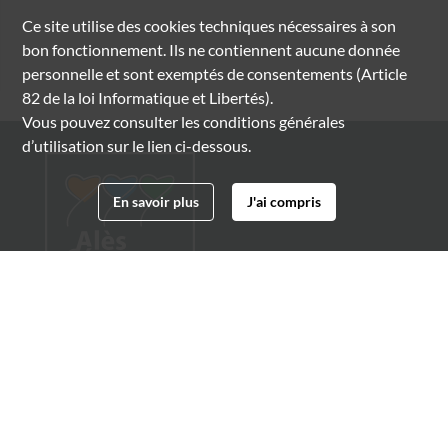
Ce site utilise des
cookies
techniques nécessaires à son
bon fonctionnement. Ils ne contiennent aucune donnée
personnelle et sont exemptés de consentements (Article
82 de la loi Informatique et Libertés).
Vous pouvez consulter les conditions générales
d’utilisation sur le lien ci-dessous.
En savoir plus
J'ai compris
Archives municipales d'Alès
4 boulevard Gambetta
30100 Alès
04 66 54 32 20
archives@ville-ales.fr