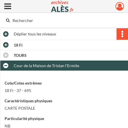
Ouvrir le menu déroulant
Archives municipales d'Alès
Déplier
tous les niveaux
18 Fi
TOURS
Cour de la Maison de Tristan l'Ermite
Cote/Cotes extrêmes
18 Fi - 37 - 695
Caractéristiques physiques
CARTE POSTALE
Particularité physique
NB