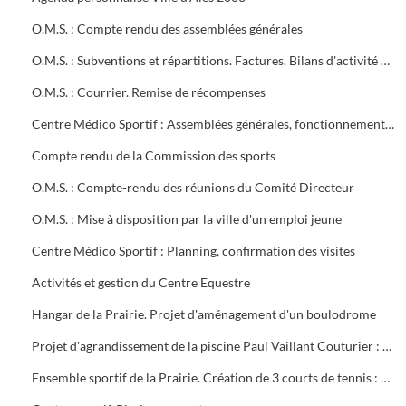
O.M.S. : Compte rendu des assemblées générales
O.M.S. : Subventions et répartitions. Factures. Bilans d'activité Conventions avec la ville
O.M.S. : Courrier. Remise de récompenses
Centre Médico Sportif : Assemblées générales, fonctionnement, projet de contrat, subvention
Compte rendu de la Commission des sports
O.M.S. : Compte-rendu des réunions du Comité Directeur
O.M.S. : Mise à disposition par la ville d'un emploi jeune
Centre Médico Sportif : Planning, confirmation des visites
Activités et gestion du Centre Equestre
Hangar de la Prairie. Projet d'aménagement d'un boulodrome
Projet d'agrandissement de la piscine Paul Vaillant Couturier : 6 plans
Ensemble sportif de la Prairie. Création de 3 courts de tennis : 1ère tranche (1997). Projet d'éclairage (1983)