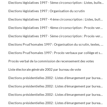
Elections législatives 1997 - 5ème circonscription : Listes, bulletins de vote, délégués et assesseurs
Elections législatives 1997 : Organisation du scrutin
Elections législatives 1997 - 4 ème circonscription : Listes, bulletins de vote, délégués et assesseurs
Elections législatives 1997 - 4ème circonscription : Procès-verbaux
Elections législatives 1997 - 5ème circonscription : Procès-verbaux
Elections Prud'homales 1997 : Organisation du scrutin, textes, représentants des organisations professionnelles et syndicales, délégués, bureaux de vote, tableaux de vote par correspondance
Elections Prud'homales 1997 : Procès-verbaux par collège et section
Procès-verbal de la commission de recensement des votes
Liste électorale générale 2002 par bureau de vote
Elections présidentielles 2002 : Listes d'émargement par bureau de vote : 1 à 5
Elections présidentielles 2002 : Listes d'émargement par bureau de vote : 6 à 10
Elections présidentielles 2002 : Listes d'émargement par bureau de vote : 11 à 16 ( pas de 12 )
Elections présidentielles 2002 : Listes d'émargement par bureau de vote : 17 à 21