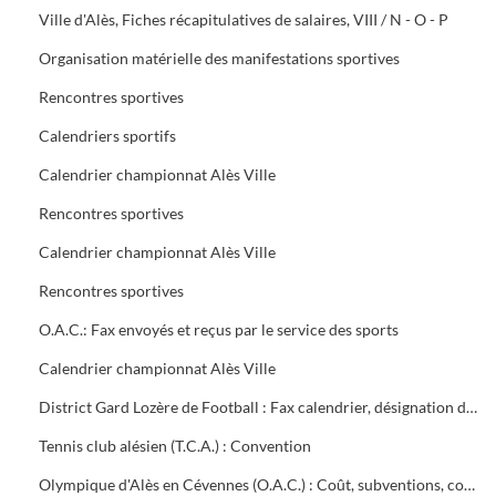
Ville d'Alès, Fiches récapitulatives de salaires, VIII / N - O - P
Organisation matérielle des manifestations sportives
Rencontres sportives
Calendriers sportifs
Calendrier championnat Alès Ville
Rencontres sportives
Calendrier championnat Alès Ville
Rencontres sportives
O.A.C.: Fax envoyés et reçus par le service des sports
Calendrier championnat Alès Ville
District Gard Lozère de Football : Fax calendrier, désignation des terrains
Tennis club alésien (T.C.A.) : Convention
Olympique d'Alès en Cévennes (O.A.C.) : Coût, subventions, contrat d'objectifs, courrier