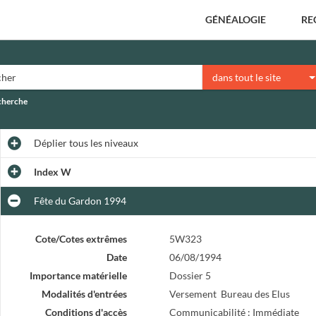
GÉNÉALOGIE
RE
dans tout le site
echerche
Déplier
tous les niveaux
Index W
Fête du Gardon 1994
Cote/Cotes extrêmes
5W323
Date
06/08/1994
Importance matérielle
Dossier 5
Modalités d'entrées
Versement Bureau des Elus
Conditions d'accès
Communicabilité : Immédiate