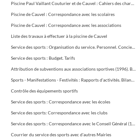
Piscine Paul Vaillant Couturier et de Cauvel : Cahiers des charges signés par les clubs
Piscine de Cauvel : Correspondance avec les scolaires
Piscine de Cauvel : Correspondance avec les associations
Liste des travaux à effectuer à la piscine de Cauvel
Service des sports : Organisation du service. Personnel. Concierges. Notes de service
Service des sports : Budget. Tarifs
Attribution de subventions aux associations sportives (1996). Bilans financiers des clubs (1995-1996)
Sports - Manifestations - Festivités : Rapports d'activités. Bilans financiers
Contrôle des équipements sportifs
Service des sports : Correspondance avec les écoles
Service des sports: Correspondance avec les clubs
Service des sports : Correspondance avec le Conseil Général (1996-1999), Conseil Régional (1996-2000), Préfecture du Gard (1995-1997), Direction Départementale jeunesse et sports (1995-2000)
Courrier du service des sports avec d'autres Mairies