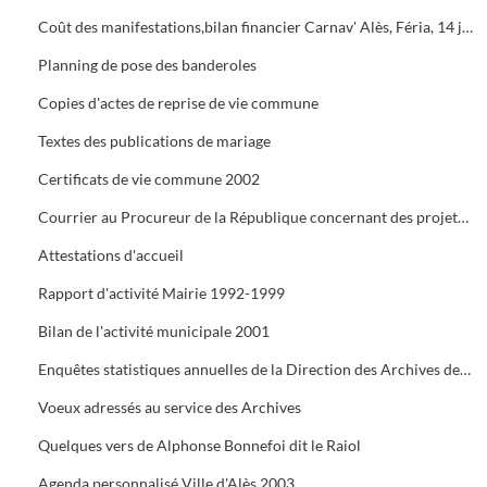
Coût des manifestations,bilan financier Carnav' Alès, Féria, 14 juillet, Estiv' Alès, fête de la châtaigne
Planning de pose des banderoles
Copies d'actes de reprise de vie commune
Textes des publications de mariage
Certificats de vie commune 2002
Courrier au Procureur de la République concernant des projets de mariage dont les dossiers administratifs ne sont pas réglés
Attestations d'accueil
Rapport d'activité Mairie 1992-1999
Bilan de l'activité municipale 2001
Enquêtes statistiques annuelles de la Direction des Archives de France
Voeux adressés au service des Archives
Quelques vers de Alphonse Bonnefoi dit le Raiol
Agenda personnalisé Ville d'Alès 2003