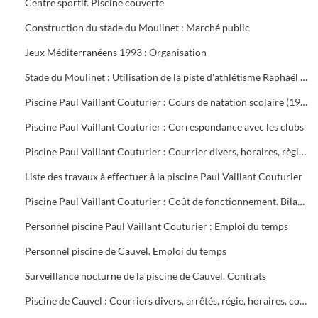
Centre sportif. Piscine couverte
Construction du stade du Moulinet : Marché public
Jeux Méditerranéens 1993 : Organisation
Stade du Moulinet : Utilisation de la piste d'athlétisme Raphaël Pujazon
Piscine Paul Vaillant Couturier : Cours de natation scolaire (1992-1999). Transport des scolaires (1995-1998). Utilisation de la piscine par les scolaires (1997-1998)
Piscine Paul Vaillant Couturier : Correspondance avec les clubs
Piscine Paul Vaillant Couturier : Courrier divers, horaires, règlement des cours, vols, plan d'organisation de secours, accident du 16 juin 1997, procès-verbal de la Commission de Sécurité
Liste des travaux à effectuer à la piscine Paul Vaillant Couturier
Piscine Paul Vaillant Couturier : Coût de fonctionnement. Bilan d'activité
Personnel piscine Paul Vaillant Couturier : Emploi du temps
Personnel piscine de Cauvel. Emploi du temps
Surveillance nocturne de la piscine de Cauvel. Contrats
Piscine de Cauvel : Courriers divers, arrêtés, régie, horaires, convention chèques loisirs temps libre, procès-verbal Commission de sécurité