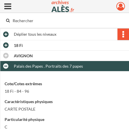
Ouvrir le menu déroulant
Archives municipales d'Alès
Déplier
tous les niveaux
18 Fi
AVIGNON
Palais des Papes . Portraits des 7 papes
Cote/Cotes extrêmes
18 Fi - 84 - 96
Caractéristiques physiques
CARTE POSTALE
Particularité physique
C