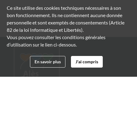
Ce site utilise des
cookies
techniques nécessaires à son
bon fonctionnement. Ils ne contiennent aucune donnée
personnelle et sont exemptés de consentements (Article
82 de la loi Informatique et Libertés).
Vous pouvez consulter les conditions générales
d’utilisation sur le lien ci-dessous.
En savoir plus
J'ai compris
Archives municipales d'Alès
4 boulevard Gambetta
30100 Alès
04 66 54 32 20
archives@ville-ales.fr