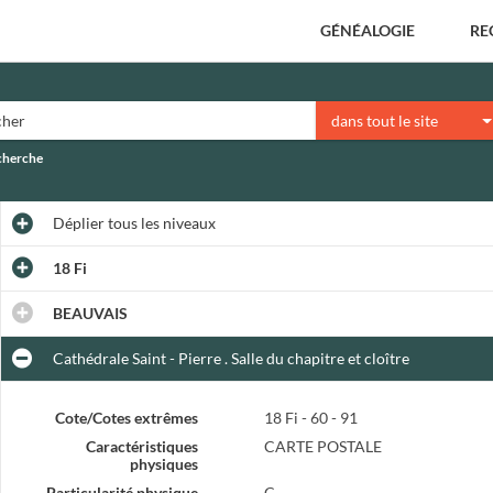
GÉNÉALOGIE
RE
dans tout le site
echerche
Déplier
tous les niveaux
18 Fi
BEAUVAIS
Cathédrale Saint - Pierre . Salle du chapitre et cloître
Cote/Cotes extrêmes
18 Fi - 60 - 91
Caractéristiques
CARTE POSTALE
physiques
Particularité physique
C