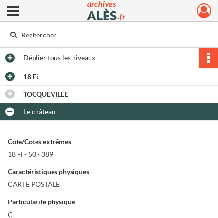
Ouvrir le menu déroulant
Archives municipales d'Alès
Déplier
tous les niveaux
18 Fi
TOCQUEVILLE
Le château
Cote/Cotes extrêmes
18 Fi - 50 - 389
Caractéristiques physiques
CARTE POSTALE
Particularité physique
C