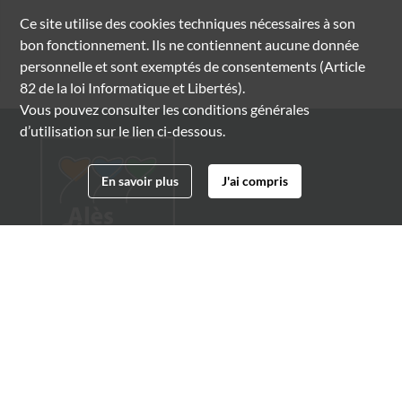
Ce site utilise des
cookies
techniques nécessaires à son
bon fonctionnement. Ils ne contiennent aucune donnée
personnelle et sont exemptés de consentements (Article
82 de la loi Informatique et Libertés).
Vous pouvez consulter les conditions générales
d’utilisation sur le lien ci-dessous.
En savoir plus
J'ai compris
Archives municipales d'Alès
4 boulevard Gambetta
30100 Alès
04 66 54 32 20
archives@ville-ales.fr