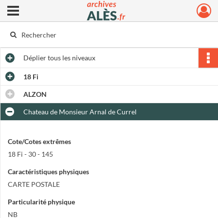
Ouvrir le menu déroulant
Archives municipales d'Alès
Déplier
tous les niveaux
18 Fi
ALZON
Chateau de Monsieur Arnal de Currel
Cote/Cotes extrêmes
18 Fi - 30 - 145
Caractéristiques physiques
CARTE POSTALE
Particularité physique
NB