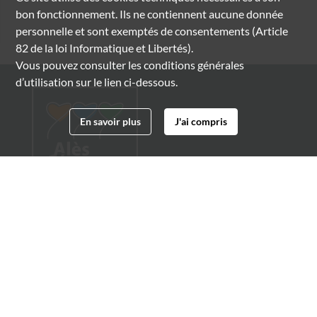
bon fonctionnement. Ils ne contiennent aucune donnée
personnelle et sont exemptés de consentements (Article
82 de la loi Informatique et Libertés).
Vous pouvez consulter les conditions générales
d’utilisation sur le lien ci-dessous.
En savoir plus
J'ai compris
Archives municipales d'Alès
4 boulevard Gambetta
30100 Alès
04 66 54 32 20
archives@ville-ales.fr