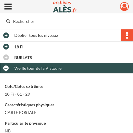
Ouvrir le menu déroulant
Archives municipales d'Alès
Déplier
tous les niveaux
18 Fi
BURLATS
Vieille tour de la Vistoure
Cote/Cotes extrêmes
18 Fi - 81 - 29
Caractéristiques physiques
CARTE POSTALE
Particularité physique
NB