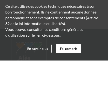
Ce site utilise des
cookies
techniques nécessaires à son
bon fonctionnement. Ils ne contiennent aucune donnée
personnelle et sont exemptés de consentements (Article
82 de la loi Informatique et Libertés).
Vous pouvez consulter les conditions générales
d’utilisation sur le lien ci-dessous.
En savoir plus
J'ai compris
Archives municipales d'Alès
4 boulevard Gambetta
30100 Alès
04 66 54 32 20
archives@ville-ales.fr