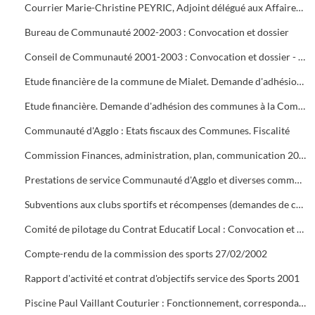
Courrier Marie-Christine PEYRIC, Adjoint délégué aux Affaires Sociales
Bureau de Communauté 2002-2003 : Convocation et dossier
Conseil de Communauté 2001-2003 : Convocation et dossier - Séance d'installation
Etude financière de la commune de Mialet. Demande d'adhésion à la Communauté d' Agglo. Statuts du « Pays Cévenol »
Etude financière. Demande d'adhésion des communes à la Communauté d'Agglo
Communauté d'Agglo : Etats fiscaux des Communes. Fiscalité
Commission Finances, administration, plan, communication 2000 : Convocation et dossier
Prestations de service Communauté d'Agglo et diverses communes : Conventions et fiches de synthèse
Subventions aux clubs sportifs et récompenses (demandes de coupes). Statuts de l'O.M.S. (14/12/1965). Inauguration de la Maison des Sports à Tamaris (21 septembre ?)
Comité de pilotage du Contrat Educatif Local : Convocation et compte rendu
Compte-rendu de la commission des sports 27/02/2002
Rapport d'activité et contrat d'objectifs service des Sports 2001
Piscine Paul Vaillant Couturier : Fonctionnement, correspondance clubs, associations, scolaires, régies, bilans, analyses d'eau, aquagym, personnel, travaux