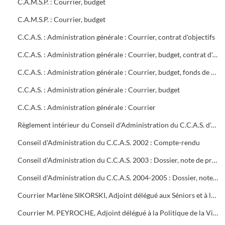
C.A.M.S.P. : Courrier, budget
C.A.M.S.P. : Courrier, budget
C.C.A.S. : Administration générale : Courrier, contrat d'objectifs
C.C.A.S. : Administration générale : Courrier, budget, contrat d'objectifs
C.C.A.S. : Administration générale : Courrier, budget, fonds de modernisation de l'aide à domicile des personnes agées
C.C.A.S. : Administration générale : Courrier, budget
C.C.A.S. : Administration générale : Courrier
Règlement intérieur du Conseil d'Administration du C.C.A.S. d'Alès
Conseil d'Administration du C.C.A.S. 2002 : Compte-rendu
Conseil d'Administration du C.C.A.S. 2003 : Dossier, note de présentation de l'ordre du jour
Conseil d'Administration du C.C.A.S. 2004-2005 : Dossier, note de présentation de l'ordre du jour
Courrier Marlène SIKORSKI, Adjoint délégué aux Séniors et à la dépendance
Courrier M. PEYROCHE, Adjoint délégué à la Politique de la Ville