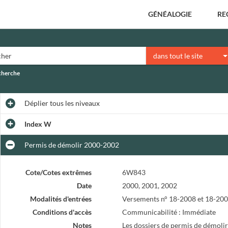
GÉNÉALOGIE
RE
dans tout le site
echerche
Déplier
tous les niveaux
Index W
Permis de démolir 2000-2002
Cote/Cotes extrêmes
6W843
Date
2000, 2001, 2002
Modalités d'entrées
Versements n° 18-2008 et 18-200
Conditions d'accès
Communicabilité : Immédiate
Notes
Les dossiers de permis de démolir o