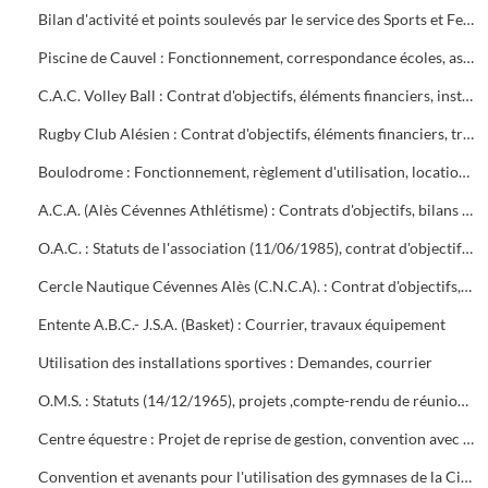
Bilan d'activité et points soulevés par le service des Sports et Festivités en début de mandat
Piscine de Cauvel : Fonctionnement, correspondance écoles, associations, personnel, travaux
C.A.C. Volley Ball : Contrat d'objectifs, éléments financiers, installation beach volley avenue Jules Guesde
Rugby Club Alésien : Contrat d'objectifs, éléments financiers, travaux au stade, courrier
Boulodrome : Fonctionnement, règlement d'utilisation, location, courrier associations, personnel
A.C.A. (Alès Cévennes Athlétisme) : Contrats d'objectifs, bilans financiers, subventions, courrier
O.A.C. : Statuts de l'association (11/06/1985), contrat d'objectifs, éléments financiers, convention de partenariat O.A.C., Ville, Agglo, collèges Diderot et Bellevue (2003-2004), courrier
Cercle Nautique Cévennes Alès (C.N.C.A). : Contrat d'objectifs, bilans financiers, mise à disposition de personnel
Entente A.B.C.- J.S.A. (Basket) : Courrier, travaux équipement
Utilisation des installations sportives : Demandes, courrier
O.M.S. : Statuts (14/12/1965), projets ,compte-rendu de réunions Comité directeur, Assemblées Générales, subventions, convention avec la ville d'Alès
Centre équestre : Projet de reprise de gestion, convention avec le Club hippique alésien pour la location du terrain et des bâtiments, travaux (courrier)
Convention et avenants pour l'utilisation des gymnases de la Cité scolaire