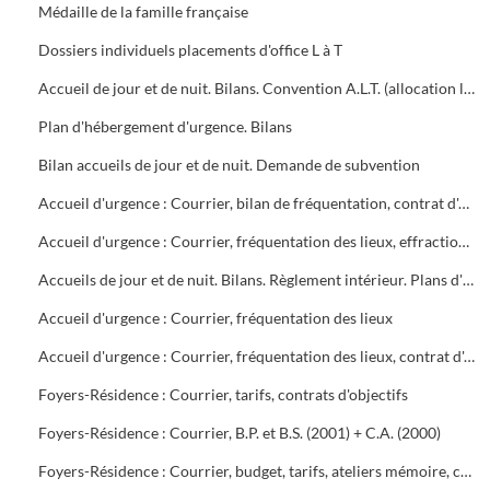
Médaille de la famille française
Dossiers individuels placements d'office L à T
Accueil de jour et de nuit. Bilans. Convention A.L.T. (allocation logement temporaire). Projet d'hôtel social (résidence les Volubilis)
Plan d'hébergement d'urgence. Bilans
Bilan accueils de jour et de nuit. Demande de subvention
Accueil d'urgence : Courrier, bilan de fréquentation, contrat d'objectif, budget
Accueil d'urgence : Courrier, fréquentation des lieux, effractions diverses, budget
Accueils de jour et de nuit. Bilans. Règlement intérieur. Plans d'hébergement d'urgence
Accueil d'urgence : Courrier, fréquentation des lieux
Accueil d'urgence : Courrier, fréquentation des lieux, contrat d'objectif
Foyers-Résidence : Courrier, tarifs, contrats d'objectifs
Foyers-Résidence : Courrier, B.P. et B.S. (2001) + C.A. (2000)
Foyers-Résidence : Courrier, budget, tarifs, ateliers mémoire, convention H.L.M. projet de rénovation