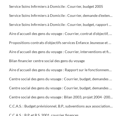
Service Soins Infirmiers à Domicile : Courrier, budget 2005
Service Soins Infirmiers à Domicile : Courrier, demande d'extension de 5 lits supplémentaires
Service Soins Infirmiers à Domicile : Courrier, budget, rapport d'inspection des S.S.I.A.D. du bassin alésien et rapport contradictoire
Aire d'accueil des gens du voyage : Courrier, contrat d'objectif, adultes relai, convention avec l'Etat, notes de service
Propositions contrats d'objectifs services Enfance Jeunesse et Hygiène Santé
Aire d'accueil des gens du voyage : Courrier, interventions et fin de contrat de gardiennage de Pro Sécurité, notes de service
Bilan financier centre social des gens du voyage
Aire d'accueil des gens du voyage : Rapport sur le fonctionnement interne, budget, tarifs, remise en état des bâtiments, textes
Centre social des gens du voyage : Courrier, budget, demandes de subventions, contrat d'objectifs. Etude d'Anne Françoise VOLPINI (juillet 2005) : « Atouts et difficultés d'insertion professionnelle des tsiganes sur Alès et Saint-Christol lez Alès »
Centre social des gens du voyage : Courrier, budget, demandes de subventions
Centre social des gens du voyage : Bilan 2003, projet 2004 -2007. Courrier, notes de service, demandes de subventions, bilan financier 2003
C.C.A.S. : Budget prévisionnel, B.P., subventions aux associations, courrier, C.A. 2003
C.C.A.S. : B.P. et B.S. 2001, courrier finances