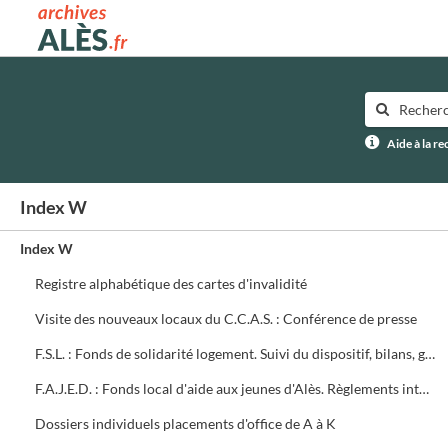
Archives municipales d'Alès
Aide à la r
Index W
Index W
Registre alphabétique des cartes d'invalidité
Visite des nouveaux locaux du C.C.A.S. : Conférence de presse
F.S.L. : Fonds de solidarité logement. Suivi du dispositif, bilans, groupe de travail
F.A.J.E.D. : Fonds local d'aide aux jeunes d'Alès. Règlements intérieurs, textes, bilan des commissions
Dossiers individuels placements d'office de A à K