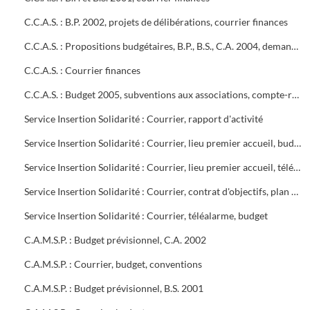
C.C.A.S. : B.P. 2002, projets de délibérations, courrier finances
C.C.A.S. : Propositions budgétaires, B.P., B.S., C.A. 2004, demandes de subventions
C.C.A.S. : Courrier finances
C.C.A.S. : Budget 2005, subventions aux associations, compte-rendu des réunions hebdomadaires entre Frédéric Jouve, Directeur Général Adjoint et le responsable financier du C.C.A.S
Service Insertion Solidarité : Courrier, rapport d'activité
Service Insertion Solidarité : Courrier, lieu premier accueil, budget, contrat d'objectifs, C.M.U., forum retraite, makheton, coupures d'eau
Service Insertion Solidarité : Courrier, lieu premier accueil, télé alarme, chèques multiservices SODEXHO, forum retraite, markethon, coupures d'eau
Service Insertion Solidarité : Courrier, contrat d'objectifs, plan départemental d'insertion, C.M.U.
Service Insertion Solidarité : Courrier, téléalarme, budget
C.A.M.S.P. : Budget prévisionnel, C.A. 2002
C.A.M.S.P. : Courrier, budget, conventions
C.A.M.S.P. : Budget prévisionnel, B.S. 2001