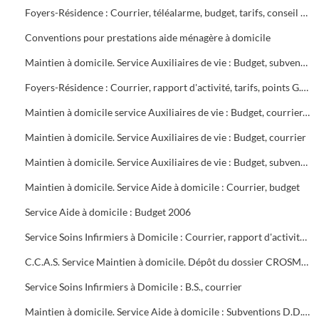
Foyers-Résidence : Courrier, téléalarme, budget, tarifs, conseil de vie sociale, état des résidents et du personnel, contrat d'objectifs, Points G.I.R., G.I.P. sanitaire alésien
Conventions pour prestations aide ménagère à domicile
Maintien à domicile. Service Auxiliaires de vie : Budget, subventions, courrier
Foyers-Résidence : Courrier, rapport d'activité, tarifs, points G.I.R., conventions G.I.P.
Maintien à domicile service Auxiliaires de vie : Budget, courrier, rapport d'activité
Maintien à domicile. Service Auxiliaires de vie : Budget, courrier
Maintien à domicile. Service Auxiliaires de vie : Budget, subventions D.D.A.S.S., contrôle URSSAF, fonds de modernisation, courrier
Maintien à domicile. Service Aide à domicile : Courrier, budget
Service Aide à domicile : Budget 2006
Service Soins Infirmiers à Domicile : Courrier, rapport d'activité, proposition de contrat d'objectifs, planning quotidien des agents
C.C.A.S. Service Maintien à domicile. Dépôt du dossier CROSMS (plaquette explicative)
Service Soins Infirmiers à Domicile : B.S., courrier
Maintien à domicile. Service Aide à domicile : Subventions D.D.A.S.S.S. - Courrier Caisse Maladie, Préfecture D.D.T.E.F.P., évolutions juridiques et statutaires