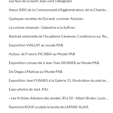
Les feux de la Saint-Jean vont s’éteignant.
Vœux 2005 de la Communauté d'Agglomération, de la Chambre de Commerce, 5 bougies pour la Médiathèque
Quelques recettes de Durand, cuisinier Alaisien.
La cuisine cévenole : Galentine à la Suffren.
Rentrée solennelle de l'Académie Cévenole. Conférence sur Renoir et Albert ANDRE, une amitié (1894-1919)
Exposition VIALLAT au musée PAB
Autour de Francis PICABIA au Musée PAB
Exposition consacrée à Jean Yves SAUNIER au Musée PAB
De Degas à Matisse au Musée PAB
Exposition Jean FUSARO à la Galerie 15. Illustration du patrimoine alésien
Expo photos de Jack JOLI
« Les Artistes Alésiens des années 30 à 50 : Albert Brabo, Louis Cabanes, Louis Arcaix et René Aberlenc » par Annie Corbier
Raymond ROUX sculpte le buste de LAFARE-ALAIS