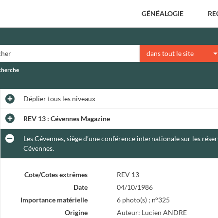
GÉNÉALOGIE
RE
dans tout le site
echerche
Déplier
tous les niveaux
REV 13 : Cévennes Magazine
Les Cévennes, siège d’une conférence internationale sur les réser
Cévennes.
Cote/Cotes extrêmes
REV 13
Date
04/10/1986
Importance matérielle
6 photo(s) ; n°325
Origine
Auteur: Lucien ANDRE