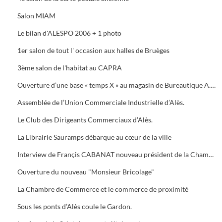
Salon MIAM
Le bilan d'ALESPO 2006 + 1 photo
1er salon de tout l' occasion aux halles de Bruèges
3ème salon de l'habitat au CAPRA
Ouverture d’une base « temps X » au magasin de Bureautique A.M.C., 40 Avenue du Général de Gaule à Alès.
Assemblée de l’Union Commerciale Industrielle d’Alès.
Le Club des Dirigeants Commerciaux d’Alès.
La Librairie Sauramps débarque au cœur de la ville
Interview de Françis CABANAT nouveau président de la Chambre de Commerce
Ouverture du nouveau "Monsieur Bricolage"
La Chambre de Commerce et le commerce de proximité
Sous les ponts d’Alès coule le Gardon.