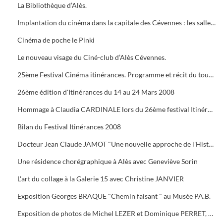
La Bibliothèque d’Alès.
Implantation du cinéma dans la capitale des Cévennes : les salles du début du siècle à nos jours.
Cinéma de poche le Pinki
Le nouveau visage du Ciné-club d’Alès Cévennes.
25ème Festival Cinéma itinérances. Programme et récit du tournage dans les cévennes d' "Un homme de trop"
26ème édition d'Itinérances du 14 au 24 Mars 2008
Hommage à Claudia CARDINALE lors du 26ème festival Itinérances. En photo avec Max ROUSTAN, Maire
Bilan du Festival Itinérances 2008
Docteur Jean Claude JAMOT "Une nouvelle approche de l'Histoire et de l'Archéologie appliquée aux Celtes
Une résidence chorégraphique à Alès avec Geneviève Sorin
L'art du collage à la Galerie 15 avec Christine JANVIER
Exposition Georges BRAQUE "Chemin faisant " au Musée PA.B.
Exposition de photos de Michel LEZER et Dominique PERRET, de peintures de Monique SANTORO à l'OFFICE DE TOURISME pour la Féria d'Alès