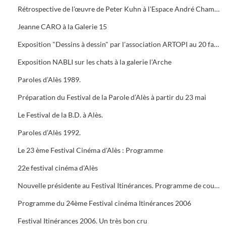
Rétrospective de l'œuvre de Peter Kuhn à l'Espace André Chamson. Exposition consacrée à Vauban à l'OFFICE DE TOURISME. Présentation de saison hors les murs du cratère
Jeanne CARO à la Galerie 15
Exposition "Dessins à dessin" par l'association ARTOPI au 20 faubourg du Soleil
Exposition NABLI sur les chats à la galerie l'Arche
Paroles d’Alès 1989.
Préparation du Festival de la Parole d’Alès à partir du 23 mai
Le Festival de la B.D. à Alès.
Paroles d’Alès 1992.
Le 23 ème Festival Cinéma d'Alès : Programme
22e festival cinéma d'Alès
Nouvelle présidente au Festival Itinérances. Programme de courts métrages de Jacques TATI
Programme du 24ème Festival cinéma Itinérances 2006
Festival Itinérances 2006. Un très bon cru