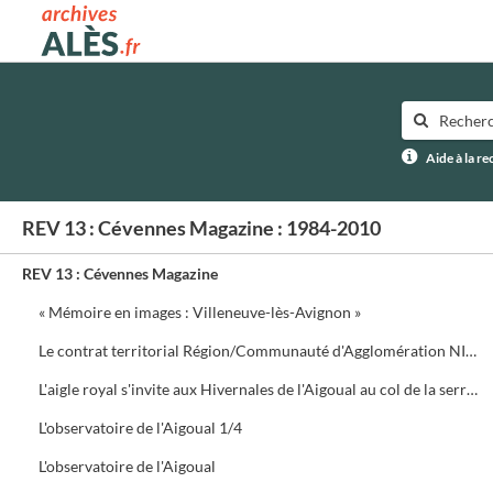
Archives municipales d'Alès
Aide à la r
REV 13 : Cévennes Magazine : 1984-2010
REV 13 : Cévennes Magazine
« Mémoire en images : Villeneuve-lès-Avignon »
Le contrat territorial Région/Communauté d'Agglomération NIMES Métropole
L'aigle royal s'invite aux Hivernales de l'Aigoual au col de la serreyrède. Programme de la journée
L'observatoire de l'Aigoual 1/4
L'observatoire de l'Aigoual