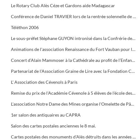
Le Rotary Club Alès Céze et Gardons aide Madagascar
Conférence de Daniel TRAVIER lors de la rentrée solennelle de l'Académie Cévenole
Téléthon 2006
Le sous-préfet Stéphane GUYON intronisé dans la Confrérie des Mange Tripes
Animations de l'association Renaissance du Fort Vauban pour le Téléthon
Concert d’Alain Mammoser à la Cathédrale au profit de l’Enfance Inadaptée.
Partenariat de l'Association Graine de Lire avec la Fondation Crédit Mutuel
L' Association des Cévenols à Paris
Remise du prix de l'Académie Cévenole à 5 élèves de l'école des Mines pour leur travail sur la mine et ses conséquences sur l'économie et les paysages.
L'association Notre Dame des Mines organise l'Omelette de Pâques à l'Ermitage
1er salon des antiquaires au CAPRA
Salon des cartes postales anciennes le 8 mai.
Cartes postales des monuments d’Alès détruits dans les années 1960.