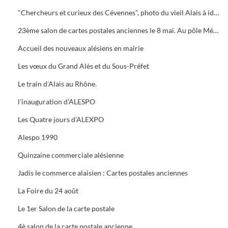
"Chercheurs et curieux des Cévennes", photo du vieil Alais à identifier.
23ème salon de cartes postales anciennes le 8 mai. Au pôle Mécanique grand prix camion
Accueil des nouveaux alésiens en mairie
Les vœux du Grand Alès et du Sous-Préfet
Le train d’Alais au Rhône.
l'inauguration d'ALESPO
Les Quatre jours d’ALEXPO
Alespo 1990
Quinzaine commerciale alésienne
Jadis le commerce alaisien : Cartes postales anciennes
La Foire du 24 août
Le 1er Salon de la carte postale
4è salon de la carte postale ancienne