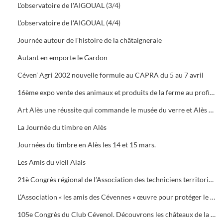
L'observatoire de l'AIGOUAL (3/4)
L'observatoire de l'AIGOUAL (4/4)
Journée autour de l'histoire de la châtaigneraie
Autant en emporte le Gardon
Céven’ Agri 2002 nouvelle formule au CAPRA du 5 au 7 avril
16ème expo vente des animaux et produits de la ferme au profit des orphelins des sapeurs-pompiers aux halles de Bruèges
Art Alès une réussite qui commande le musée du verre et Alès capitale des Cévennes, départ du chemin des verriers.
La Journée du timbre en Alès
Journées du timbre en Alès les 14 et 15 mars.
Les Amis du vieil Alais
21è Congrès régional de l’Association des techniciens territoriaux.
L’Association « les amis des Cévennes » œuvre pour protéger le patrimoine cévenol.
105e Congrès du Club Cévenol. Découvrons les châteaux de la Vaunage