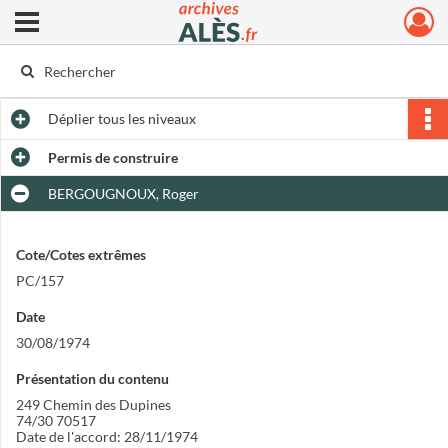
Ouvrir le menu déroulant
Archives municipales d'Alès
Déplier
tous les niveaux
Permis de construire
BERGOUGNOUX, Roger
Cote/Cotes extrêmes
PC/157
Date
30/08/1974
Présentation du contenu
249 Chemin des Dupines
74/30 70517
Date de l'accord: 28/11/1974