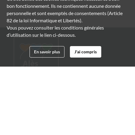
bon fonctionnement. Ils ne contiennent aucune donnée
personnelle et sont exemptés de consentements (Article
82 de la loi Informatique et Libertés).
Vous pouvez consulter les conditions générales
d’utilisation sur le lien ci-dessous.
En savoir plus
J'ai compris
Archives municipales d'Alès
4 boulevard Gambetta
30100 Alès
04 66 54 32 20
archives@ville-ales.fr