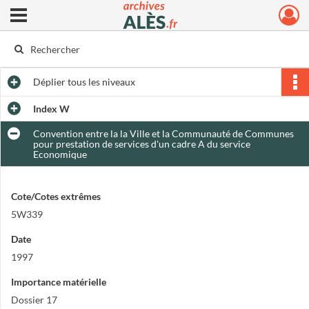
Ouvrir le menu déroulant
Archives municipales d'Alès
Déplier
tous les niveaux
Index W
Convention entre la la Ville et la Communauté de Communes
pour prestation de services d'un cadre A du service
Economique
Cote/Cotes extrêmes
5W339
Date
1997
Importance matérielle
Dossier 17