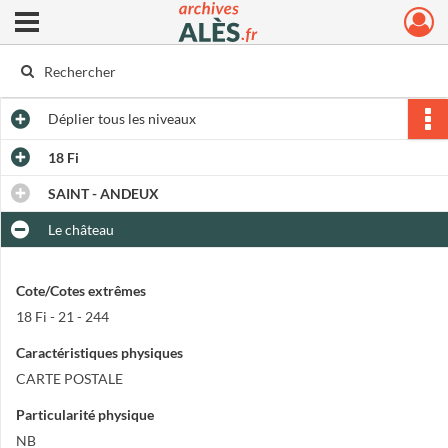
Ouvrir le menu déroulant
Archives municipales d'Alès
Déplier
tous les niveaux
18 Fi
SAINT - ANDEUX
Le château
Cote/Cotes extrêmes
18 Fi - 21 - 244
Caractéristiques physiques
CARTE POSTALE
Particularité physique
NB