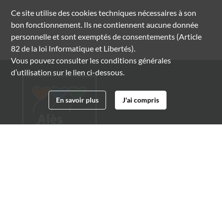
Ce site utilise des
cookies
techniques nécessaires à son
bon fonctionnement. Ils ne contiennent aucune donnée
personnelle et sont exemptés de consentements (Article
82 de la loi Informatique et Libertés).
Vous pouvez consulter les conditions générales
d’utilisation sur le lien ci-dessous.
En savoir plus
J'ai compris
Archives municipales d'Alès
4 boulevard Gambetta
30100 Alès
04 66 54 32 20
archives@ville-ales.fr