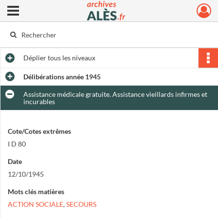
Ouvrir le menu déroulant
Archives municipales d'Alès
Déplier
tous les niveaux
Délibérations année 1945
Assistance médicale gratuite. Assistance vieillards infirmes et
incurables
Cote/Cotes extrêmes
I D 80
Date
12/10/1945
Mots clés matières
ACTION SOCIALE
,
SECOURS