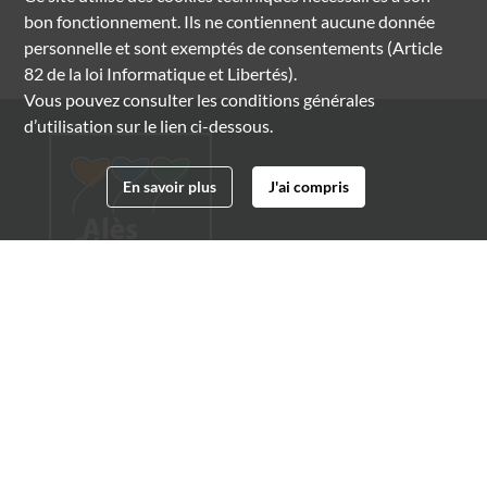
bon fonctionnement. Ils ne contiennent aucune donnée
personnelle et sont exemptés de consentements (Article
82 de la loi Informatique et Libertés).
Vous pouvez consulter les conditions générales
d’utilisation sur le lien ci-dessous.
En savoir plus
J'ai compris
Archives municipales d'Alès
4 boulevard Gambetta
30100 Alès
04 66 54 32 20
archives@ville-ales.fr