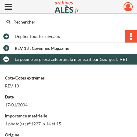
Ouvrir le menu déroulant
Archives municipales d'Alès
Déplier
tous les niveaux
REV 13 : Cévennes Magazine
Le poème en prose célébrant la mer écrit par Georges LIVET
Cote/Cotes extrêmes
REV 13
Date
17/01/2004
Importance matérielle
1 photo(s) ; n°1227, p.14 et 15
Origine