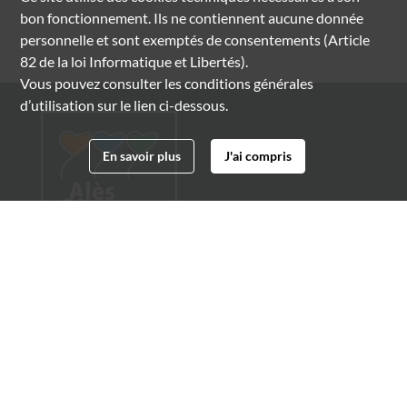
bon fonctionnement. Ils ne contiennent aucune donnée
personnelle et sont exemptés de consentements (Article
82 de la loi Informatique et Libertés).
Vous pouvez consulter les conditions générales
d’utilisation sur le lien ci-dessous.
En savoir plus
J'ai compris
Archives municipales d'Alès
4 boulevard Gambetta
30100 Alès
04 66 54 32 20
archives@ville-ales.fr