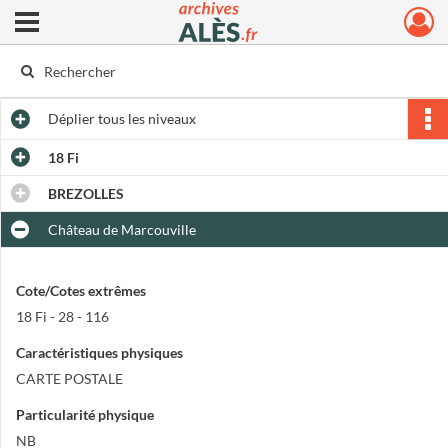
Ouvrir le menu déroulant
Archives municipales d'Alès
Déplier
tous les niveaux
18 Fi
BREZOLLES
Château de Marcouville
Cote/Cotes extrêmes
18 Fi - 28 - 116
Caractéristiques physiques
CARTE POSTALE
Particularité physique
NB