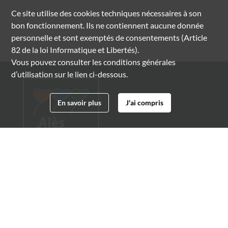
Ce site utilise des
cookies
techniques nécessaires à son
bon fonctionnement. Ils ne contiennent aucune donnée
personnelle et sont exemptés de consentements (Article
82 de la loi Informatique et Libertés).
Vous pouvez consulter les conditions générales
d’utilisation sur le lien ci-dessous.
En savoir plus
J'ai compris
Archives municipales d'Alès
4 boulevard Gambetta
30100 Alès
04 66 54 32 20
archives@ville-ales.fr