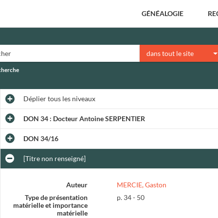
GÉNÉALOGIE
RE
dans tout le site
echerche
Déplier
tous les niveaux
DON 34 : Docteur Antoine SERPENTIER
DON 34/16
[Titre non renseigné]
Auteur
MERCIE, Gaston
Type de présentation
p. 34 - 50
matérielle et importance
matérielle