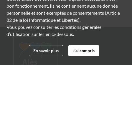
bon fonctionnement. Ils ne contiennent aucune donnée
personnelle et sont exemptés de consentements (Article
82 de la loi Informatique et Libertés).
Vous pouvez consulter les conditions générales
d’utilisation sur le lien ci-dessous.
En savoir plus
J'ai compris
Archives municipales d'Alès
4 boulevard Gambetta
30100 Alès
04 66 54 32 20
archives@ville-ales.fr