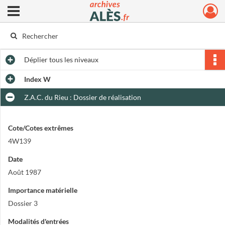
Ouvrir le menu déroulant
Archives municipales d'Alès
Déplier
tous les niveaux
Index W
Z.A.C. du Rieu : Dossier de réalisation
Cote/Cotes extrêmes
4W139
Date
Août 1987
Importance matérielle
Dossier 3
Modalités d'entrées