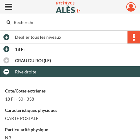
Ouvrir le menu déroulant
Archives municipales d'Alès
Déplier
tous les niveaux
18 Fi
GRAU DU ROI (LE)
Rive droite
Cote/Cotes extrêmes
18 Fi - 30 - 338
Caractéristiques physiques
CARTE POSTALE
Particularité physique
NB