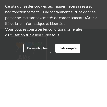
Ce site utilise des
cookies
techniques nécessaires à son
bon fonctionnement. Ils ne contiennent aucune donnée
personnelle et sont exemptés de consentements (Article
82 de la loi Informatique et Libertés).
Vous pouvez consulter les conditions générales
d’utilisation sur le lien ci-dessous.
En savoir plus
J'ai compris
Archives municipales d'Alès
4 boulevard Gambetta
30100 Alès
04 66 54 32 20
archives@ville-ales.fr