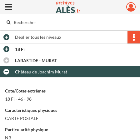
Ouvrir le menu déroulant
Archives municipales d'Alès
Déplier
tous les niveaux
18 Fi
LABASTIDE - MURAT
Château de Joachim Murat
Cote/Cotes extrêmes
18 Fi - 46 - 98
Caractéristiques physiques
CARTE POSTALE
Particularité physique
NB