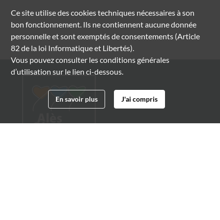
Ce site utilise des
cookies
techniques nécessaires à son
bon fonctionnement. Ils ne contiennent aucune donnée
personnelle et sont exemptés de consentements (Article
82 de la loi Informatique et Libertés).
Vous pouvez consulter les conditions générales
d’utilisation sur le lien ci-dessous.
En savoir plus
J'ai compris
Archives municipales d'Alès
4 boulevard Gambetta
30100 Alès
04 66 54 32 20
archives@ville-ales.fr