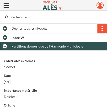
Ouvrir le menu déroulant
Archives municipales d'Alès
Déplier
tous les niveaux
Index W
Partitions de musique de l'Harmonie Municipale
Cote/Cotes extrêmes
1W353
Date
[s.d.]
Importance matérielle
Dossier 1
Origine