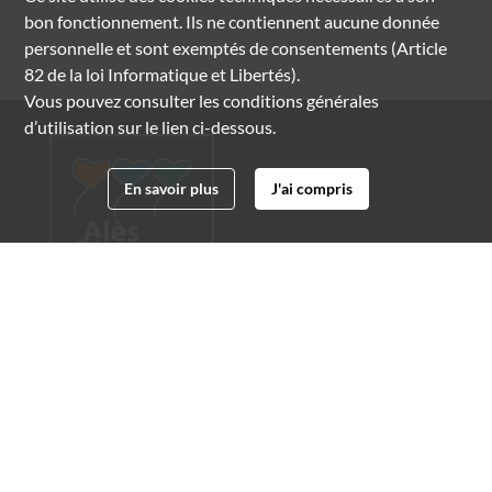
bon fonctionnement. Ils ne contiennent aucune donnée
personnelle et sont exemptés de consentements (Article
82 de la loi Informatique et Libertés).
Vous pouvez consulter les conditions générales
d’utilisation sur le lien ci-dessous.
En savoir plus
J'ai compris
Archives municipales d'Alès
4 boulevard Gambetta
30100 Alès
04 66 54 32 20
archives@ville-ales.fr