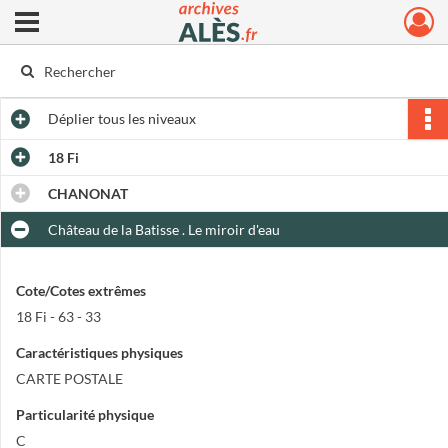
Ouvrir le menu déroulant
Archives municipales d'Alès
Déplier
tous les niveaux
18 Fi
CHANONAT
Château de la Batisse . Le miroir d'eau
Cote/Cotes extrêmes
18 Fi - 63 - 33
Caractéristiques physiques
CARTE POSTALE
Particularité physique
C