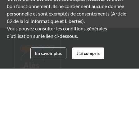
bon fonctionnement. Ils ne contiennent aucune donnée
personnelle et sont exemptés de consentements (Article
82 de la loi Informatique et Libertés).
Vous pouvez consulter les conditions générales
d’utilisation sur le lien ci-dessous.
En savoir plus
J'ai compris
Archives municipales d'Alès
4 boulevard Gambetta
30100 Alès
04 66 54 32 20
archives@ville-ales.fr