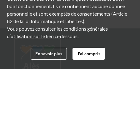
bon fonctionnement. Ils ne contiennent aucune donnée
personnelle et sont exemptés de consentements (Article
82 de la loi Informatique et Libertés).
Vous pouvez consulter les conditions générales
d’utilisation sur le lien ci-dessous.
En savoir plus
J'ai compris
Archives municipales d'Alès
4 boulevard Gambetta
30100 Alès
04 66 54 32 20
archives@ville-ales.fr