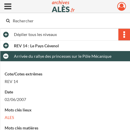
Ouvrir le menu déroulant
Archives municipales d'Alès
Déplier
tous les niveaux
REV 14 : Le Pays Cévenol
Arrivée du rallye des princesses sur le Pôle Mécanique
Cote/Cotes extrêmes
REV 14
Date
02/06/2007
Mots clés lieux
ALES
Mots clés matières