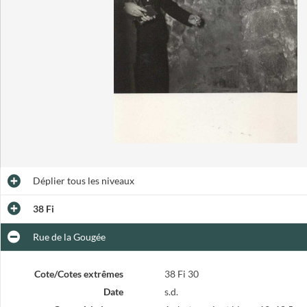
Déplier
tous les niveaux
38 Fi
Rue de la Gougée
Cote/Cotes extrêmes
38 Fi 30
Date
s.d.