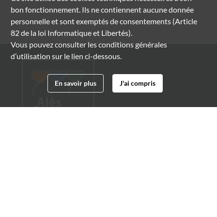
bon fonctionnement. Ils ne contiennent aucune donnée
personnelle et sont exemptés de consentements (Article
82 de la loi Informatique et Libertés).
Vous pouvez consulter les conditions générales
d’utilisation sur le lien ci-dessous.
En savoir plus
J'ai compris
Archives municipales d'Alès
4 boulevard Gambetta
30100 Alès
04 66 54 32 20
archives@ville-ales.fr