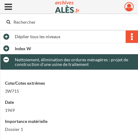
Ouvrir le menu déroulant
Archives municipales d'Alès
Déplier
tous les niveaux
Index W
Nettoiement, élimination des ordures ménagères : projet de
construction d'une usine de traitement
Cote/Cotes extrêmes
3W715
Date
1969
Importance matérielle
Dossier 1