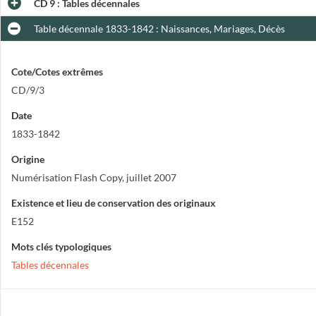
CD 9 : Tables décennales
Table décennale 1833-1842 : Naissances, Mariages, Décès
Cote/Cotes extrêmes
CD/9/3
Date
1833-1842
Origine
Numérisation Flash Copy, juillet 2007
Existence et lieu de conservation des originaux
E152
Mots clés typologiques
Tables décennales