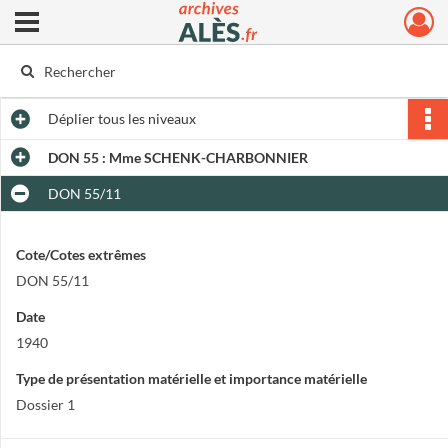
Ouvrir le menu déroulant
Archives municipales d'Alès
Déplier
tous les niveaux
DON 55 : Mme SCHENK-CHARBONNIER
DON 55/11
Cote/Cotes extrêmes
DON 55/11
Date
1940
Type de présentation matérielle et importance matérielle
Dossier 1