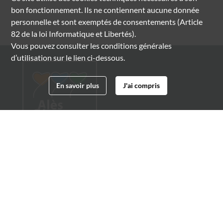
bon fonctionnement. Ils ne contiennent aucune donnée
personnelle et sont exemptés de consentements (Article
82 de la loi Informatique et Libertés).
Vous pouvez consulter les conditions générales
d’utilisation sur le lien ci-dessous.
En savoir plus
J'ai compris
Archives municipales d'Alès
4 boulevard Gambetta
30100 Alès
04 66 54 32 20
archives@ville-ales.fr