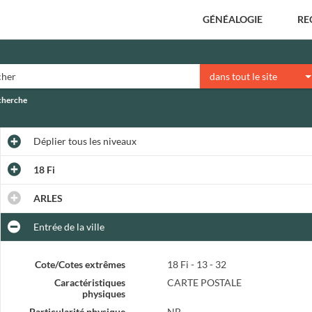
GÉNÉALOGIE
RE
dans tout le site
echerche
Déplier
tous les niveaux
18 Fi
ARLES
Entrée de la ville
Cote/Cotes extrêmes
18 Fi - 13 - 32
Caractéristiques
CARTE POSTALE
physiques
Particularité physique
NB