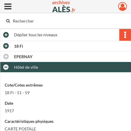
Ouvrir le menu déroulant
Archives municipales d'Alès
Déplier
tous les niveaux
18 Fi
EPERNAY
Hôtel de ville
Cote/Cotes extrêmes
18 Fi - 51 - 59
Date
1917
Caractéristiques physiques
CARTE POSTALE