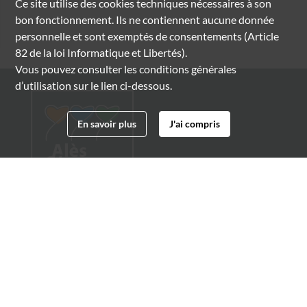
Ce site utilise des
cookies
techniques nécessaires à son
bon fonctionnement. Ils ne contiennent aucune donnée
personnelle et sont exemptés de consentements (Article
82 de la loi Informatique et Libertés).
Vous pouvez consulter les conditions générales
d’utilisation sur le lien ci-dessous.
En savoir plus
J'ai compris
Archives municipales d'Alès
4 boulevard Gambetta
30100 Alès
04 66 54 32 20
archives@ville-ales.fr