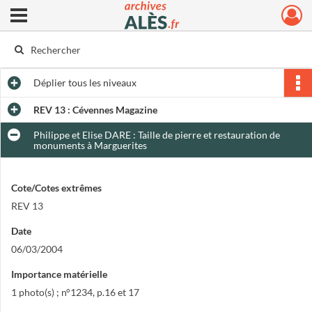
Ouvrir le menu déroulant
Archives municipales d'Alès
Déplier
tous les niveaux
REV 13 : Cévennes Magazine
Philippe et Elise DARE : Taille de pierre et restauration de
monuments à Marguerites
Cote/Cotes extrêmes
REV 13
Date
06/03/2004
Importance matérielle
1 photo(s) ; n°1234, p.16 et 17