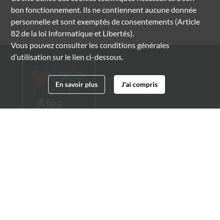
bon fonctionnement. Ils ne contiennent aucune donnée
personnelle et sont exemptés de consentements (Article
82 de la loi Informatique et Libertés).
Vous pouvez consulter les conditions générales
d’utilisation sur le lien ci-dessous.
En savoir plus
J'ai compris
Archives municipales d'Alès
4 boulevard Gambetta
30100 Alès
04 66 54 32 20
archives@ville-ales.fr