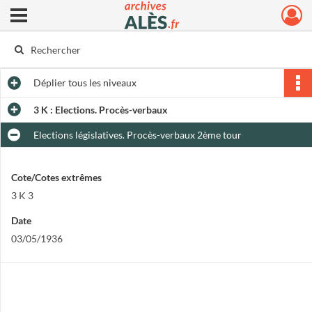
Ouvrir le menu déroulant
Archives municipales d'Alès
Déplier
tous les niveaux
3 K : Elections. Procès-verbaux
Elections législatives. Procès-verbaux 2ème tour
Cote/Cotes extrêmes
3 K 3
Date
03/05/1936