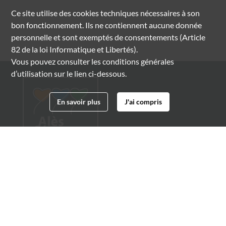
Ce site utilise des
cookies
techniques nécessaires à son
bon fonctionnement. Ils ne contiennent aucune donnée
personnelle et sont exemptés de consentements (Article
82 de la loi Informatique et Libertés).
Vous pouvez consulter les conditions générales
d’utilisation sur le lien ci-dessous.
En savoir plus
J'ai compris
Archives municipales d'Alès
4 boulevard Gambetta
30100 Alès
04 66 54 32 20
archives@ville-ales.fr