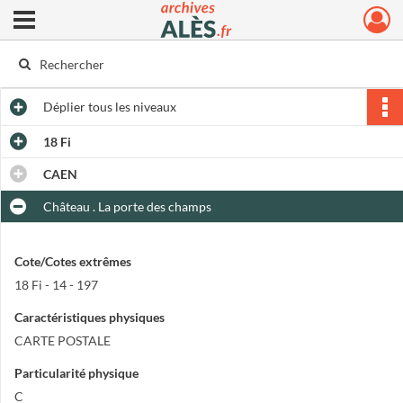
Ouvrir le menu déroulant
Archives municipales d'Alès
Déplier
tous les niveaux
18 Fi
CAEN
Château . La porte des champs
Cote/Cotes extrêmes
18 Fi - 14 - 197
Caractéristiques physiques
CARTE POSTALE
Particularité physique
C