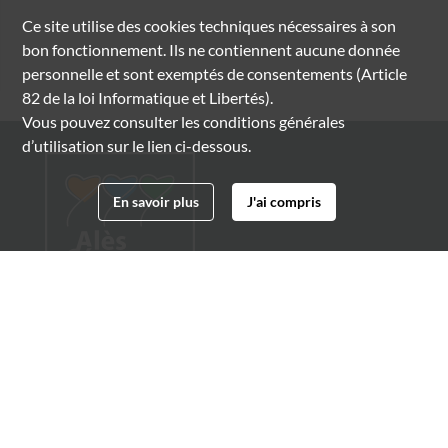
Ce site utilise des
cookies
techniques nécessaires à son
bon fonctionnement. Ils ne contiennent aucune donnée
personnelle et sont exemptés de consentements (Article
82 de la loi Informatique et Libertés).
Vous pouvez consulter les conditions générales
d’utilisation sur le lien ci-dessous.
En savoir plus
J'ai compris
Archives municipales d'Alès
4 boulevard Gambetta
30100 Alès
04 66 54 32 20
archives@ville-ales.fr