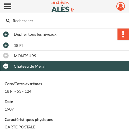
Ouvrir le menu déroulant
Archives municipales d'Alès
Déplier
tous les niveaux
18 Fi
MONTSURS
Château de Méral
Cote/Cotes extrêmes
18 Fi - 53 - 124
Date
1907
Caractéristiques physiques
CARTE POSTALE