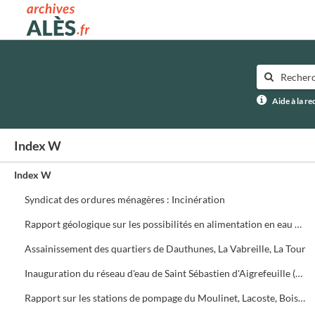
Archives municipales d'Alès
Aide à la r
Index W
Index W
Syndicat des ordures ménagères : Incinération
Rapport géologique sur les possibilités en alimentation en eau potable du Syndicat de l'Avène (R. Plegot)
Assainissement des quartiers de Dauthunes, La Vabreille, La Tour
Inauguration du réseau d'eau de Saint Sébastien d'Aigrefeuille (23 novembre 1968) et de Dauthunes (9 décembre 1978)
Rapport sur les stations de pompage du Moulinet, Lacoste, Boisset