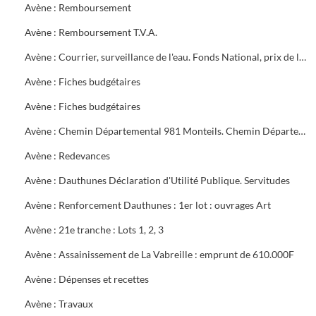
Avène : Remboursement
Avène : Remboursement T.V.A.
Avène : Courrier, surveillance de l'eau. Fonds National, prix de l'eau
Avène : Fiches budgétaires
Avène : Fiches budgétaires
Avène : Chemin Départemental 981 Monteils. Chemin Départemental 16 entre Mazac et Salindres. Chemin Départemental 981 Méjannes les Alès
Avène : Redevances
Avène : Dauthunes Déclaration d'Utilité Publique. Servitudes
Avène : Renforcement Dauthunes : 1er lot : ouvrages Art
Avène : 21e tranche : Lots 1, 2, 3
Avène : Assainissement de La Vabreille : emprunt de 610.000F
Avène : Dépenses et recettes
Avène : Travaux