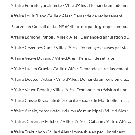
Affaire Fournier, architecte / Ville d'Alès : Demande en indemnité pour rupture abusive de contrat
Affaire Louis Blanc / Ville d'Alès : Demande de reclassement
Pourvoi en Conseil d'Etat N° 6440 formé par le groupe communiste du Conseil Municipal d'Alès contre une décision de rejet en date du 5 décembre 1949. Instance contre délibération du Conseil Municipal du 10 décembre 1948
Affaire Edmond Pantel / Ville d'Alès : Demande d'annulation d'un arrêté de mise à la retraite d'office
Affaire Cévennes Cars / Ville d'Alès : Dommages causés par violence à un autocar de la société
Affaire Veuve Durand / Ville d'Alès : Pension de retraite
Affaire Lucien Gravier / Ville d'Alès : Demande en reclassement
Affaire Docteur Astier / Ville d'Alès : Demande en révision d'une pension de retraite
Affaire Veuve Benoit / Ville d'Alès : Demande en révision d'une pension
Affaire Caisse Régionale de Sécurité sociale de Montpellier et Caisse Primaire de Sécurité sociale du Gard / Ville d'Alès : Demande de remboursement de sommes versées par accident sur la voie publique à M. Boissin
Affaire Arcaix, conservateur du musée municipal / Ville d'Alès : Demande en reclassement
Affaires Cevenia - Folcher / Ville d'Alès et Cabane / Ville d'Alès : Tarif des droits de pesage et mesurage (1912), non paiement de la taxe d'abattoir (1954 - 1956)
Affaire Trebuchon / Ville d'Alès : Immeuble en péril imminent, interdiction d'habiter ou de pénétrer, non renouvellement du bail des locaux situés, 18 rue Fabrerie