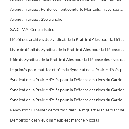
Avène : Travaux : Renforcement conduite Monteils. Traversée Gardon Cendras Saint-Privat-des-Vieux : 22e tranche
Avène : Travaux : 23e tranche
S.A.C.I.V.A. Centralisateur
Dépôt des archives du Syndicat de la Prairie d'Alès pour la Défense des rives du Gardon dissous, dans le local des archives de la mairie
Livre de détail du Syndicat de la Prairie d'Alès pour la Défense des rives du Gardon
Rôle du Syndicat de la Prairie d'Alès pour la Défense des rives du Gardon
Imprimés pour matrice et rôle du Syndicat de la Prairie d'Alès pour la Défense des rives du Gardon
Syndicat de la Prairie d'Alès pour la Défense des rives du Gardon : dépenses et recettes, travaux, matrice et rôle du syndicat
Syndicat de la Prairie d'Alès pour la Défense des rives du Gardon
Syndicat de la Prairie d'Alès pour la Défense des rives du Gardon : réparations des dégâts causées par les crues de 1953 - 1954, compte rendu de réunions, correspondance, dissolution du 25 juin 1971
Rénovation urbaine : démolition des vieux quartiers : 1e tranche
Démolition des vieux immeubles : marché Nicolas