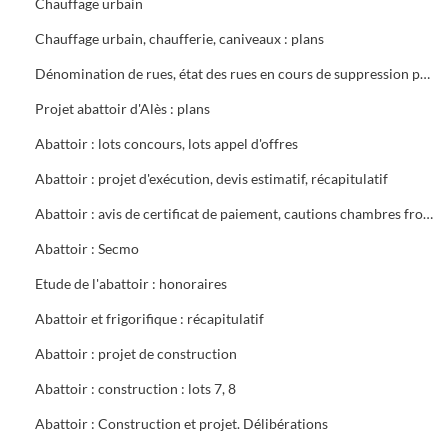
Chauffage urbain
Chauffage urbain, chaufferie, caniveaux : plans
Dénomination de rues, état des rues en cours de suppression partielle ou totale, plans généraux (1945) Ville d'Alès (1962 - 1966)
Projet abattoir d'Alès : plans
Abattoir : lots concours, lots appel d'offres
Abattoir : projet d'exécution, devis estimatif, récapitulatif
Abattoir : avis de certificat de paiement, cautions chambres froides, procès verbaux, devis estimatifs détaillés
Abattoir : Secmo
Etude de l'abattoir : honoraires
Abattoir et frigorifique : récapitulatif
Abattoir : projet de construction
Abattoir : construction : lots 7, 8
Abattoir : Construction et projet. Délibérations