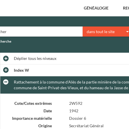
GÉNÉALOGIE
RE
dans tout le site
echerche
Déplier
tous les niveaux
Index W
Rattachement à la commune d'Alès de la partie minière de la co
commune de Saint-Privat-des-Vieux, et du hameau de la Jasse d
Cote/Cotes extrêmes
2W592
Date
1942
Importance matérielle
Dossier 6
Origine
Secrétariat Général