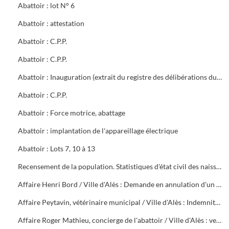
Abattoir : lot N° 6
Abattoir : attestation
Abattoir : C.P.P.
Abattoir : C.P.P.
Abattoir : Inauguration (extrait du registre des délibérations du Conseil Municipal)
Abattoir : C.P.P.
Abattoir : Force motrice, abattage
Abattoir : implantation de l'appareillage électrique
Abattoir : Lots 7, 10 à 13
Recensement de la population. Statistiques d'état civil des naissances et de la mortalité des années 1923 à 1942
Affaire Henri Bord / Ville d'Alès : Demande en annulation d'un arrêté de révocation
Affaire Peytavin, vétérinaire municipal / Ville d'Alès : Indemnité forfaitaire de cherté de vie
Affaire Roger Mathieu, concierge de l'abattoir / Ville d'Alès : versement retraite, titularisation