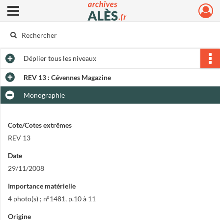
Ouvrir le menu déroulant
Archives municipales d'Alès
Déplier
tous les niveaux
REV 13 : Cévennes Magazine
Monographie
Cote/Cotes extrêmes
REV 13
Date
29/11/2008
Importance matérielle
4 photo(s) ; n°1481, p.10 à 11
Origine