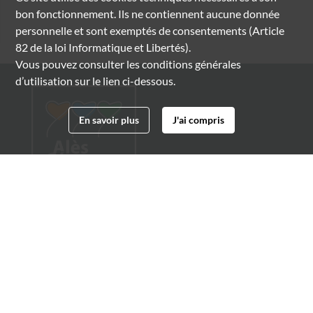
bon fonctionnement. Ils ne contiennent aucune donnée
personnelle et sont exemptés de consentements (Article
82 de la loi Informatique et Libertés).
Vous pouvez consulter les conditions générales
d’utilisation sur le lien ci-dessous.
En savoir plus
J'ai compris
Archives municipales d'Alès
4 boulevard Gambetta
30100 Alès
04 66 54 32 20
archives@ville-ales.fr