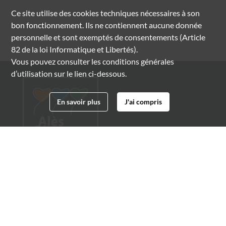
Ce site utilise des
cookies
techniques nécessaires à son
bon fonctionnement. Ils ne contiennent aucune donnée
personnelle et sont exemptés de consentements (Article
82 de la loi Informatique et Libertés).
Vous pouvez consulter les conditions générales
d’utilisation sur le lien ci-dessous.
En savoir plus
J'ai compris
Archives municipales d'Alès
4 boulevard Gambetta
30100 Alès
04 66 54 32 20
archives@ville-ales.fr