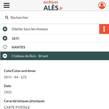
Ouvrir le menu déroulant
Archives municipales d'Alès
Déplier
tous les niveaux
18 Fi
NANTES
Château de Bois - Briant
Cote/Cotes extrêmes
18 Fi - 44 - 172
Date
1931
Caractéristiques physiques
CARTE POSTALE