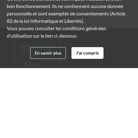
bon fonctionnement. Ils ne contiennent aucune donnée
personnelle et sont exemptés de consentements (Article
82 de la loi Informatique et Libertés).
Vous pouvez consulter les conditions générales
d’utilisation sur le lien ci-dessous.
En savoir plus
J'ai compris
Archives municipales d'Alès
4 boulevard Gambetta
30100 Alès
04 66 54 32 20
archives@ville-ales.fr