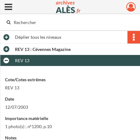
Ouvrir le menu déroulant
Archives municipales d'Alès
Déplier
tous les niveaux
REV 13 : Cévennes Magazine
REV 13
Cote/Cotes extrêmes
REV 13
Date
12/07/2003
Importance matérielle
1 photo(s) ; n°1200, p.10
Notes