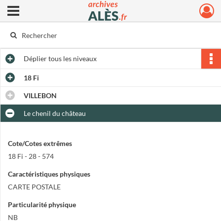
Ouvrir le menu déroulant
Archives municipales d'Alès
Déplier
tous les niveaux
18 Fi
VILLEBON
Le chenil du château
Cote/Cotes extrêmes
18 Fi - 28 - 574
Caractéristiques physiques
CARTE POSTALE
Particularité physique
NB