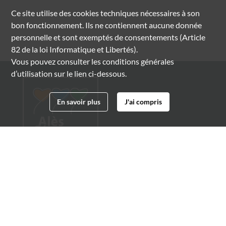
Ce site utilise des
cookies
techniques nécessaires à son
bon fonctionnement. Ils ne contiennent aucune donnée
personnelle et sont exemptés de consentements (Article
82 de la loi Informatique et Libertés).
Vous pouvez consulter les conditions générales
d’utilisation sur le lien ci-dessous.
En savoir plus
J'ai compris
Archives municipales d'Alès
4 boulevard Gambetta
30100 Alès
04 66 54 32 20
archives@ville-ales.fr